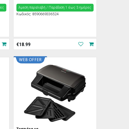
ρες
Άμεση παραλαβή / Παράδoση 1 έως 3 ημέρες
Κωδικός:
8590669336524
€
18.99
Τοστιέρα με