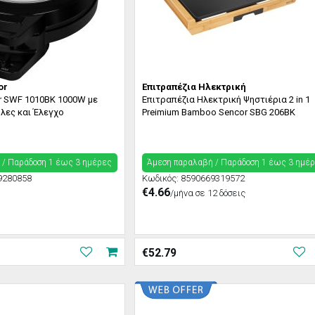
or
Επιτραπέζια Ηλεκτρική
r SWF 1010BK 1000W με
Επιτραπέζια Ηλεκτρική Ψηστιέρια 2 in 1
φλες και Έλεγχο
Preimium Bamboo Sencor SBG 206BK
 / Παράδoση 1 έως 3 ημέρες
Άμεση παραλαβή / Παράδoση 1 έως 3 ημέ
9280858
Κωδικός:
8590669319572
€4.66
/μήνα σε 12 δόσεις
€
52.79