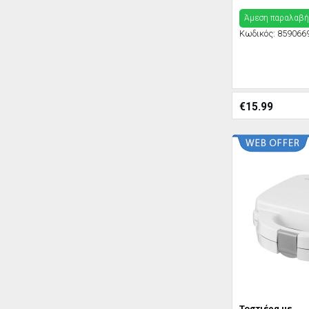
Άμεση παραλαβή
Κωδικός:
859066
€
15.99
Τοστιέρα με