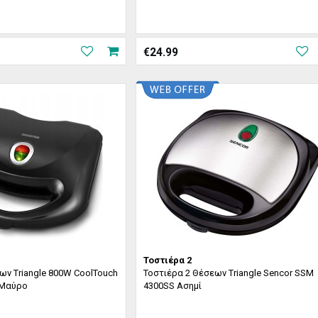
€
24.99
Τοστιέρα 2
ων Triangle 800W CoolTouch
Τοστιέρα 2 Θέσεων Triangle Sencor SSM
 Μαύρο
4300SS Ασημί