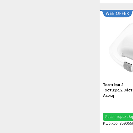
Τοστιέρα 2
Τοστιέρα 2 Θέσ
Λευκή
Άμεση παραλαβή
Κωδικός:
859066