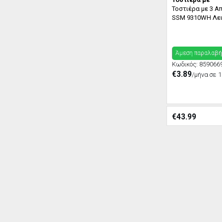
Τοστιέρα με 3 
SSM 9310WH Λε
Άμεση παραλαβή
Κωδικός:
859066
€3.89
/μήνα σε 1
€
43.99