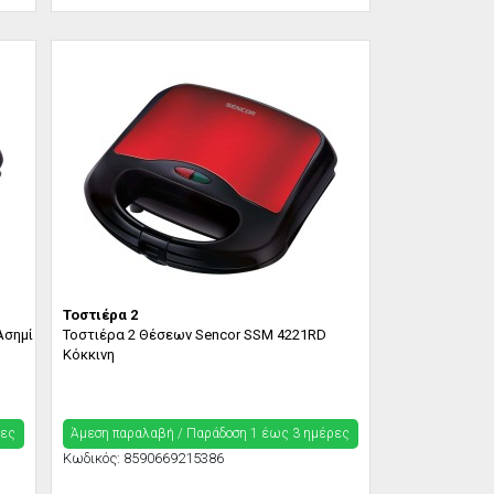
Τοστιέρα 2
Ασημί
Τοστιέρα 2 Θέσεων Sencor SSM 4221RD
Κόκκινη
ρες
Άμεση παραλαβή / Παράδoση 1 έως 3 ημέρες
Κωδικός:
8590669215386