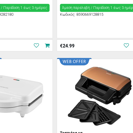
 / Παράδoση 1 έως 3 ημέρες
Άμεση παραλαβή / Παράδoση 1 έως 3 ημέ
9282180
Κωδικός:
8590669128815
€
24.99
Τοστιέρα με