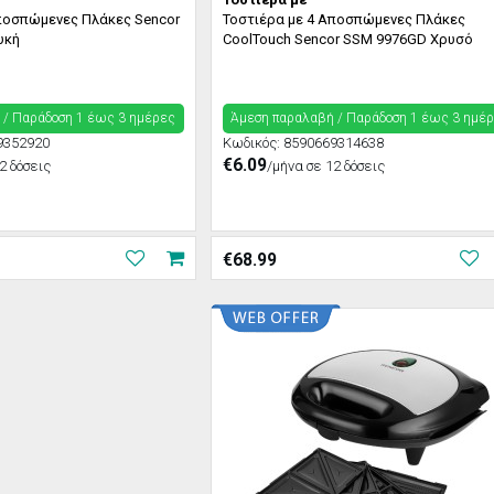
Αποσπώμενες Πλάκες Sencor
Τοστιέρα με 4 Αποσπώμενες Πλάκες
υκή
CoolTouch Sencor SSM 9976GD Χρυσό
 / Παράδoση 1 έως 3 ημέρες
Άμεση παραλαβή / Παράδoση 1 έως 3 ημέ
9352920
Κωδικός:
8590669314638
€6.09
2 δόσεις
/μήνα σε 12 δόσεις
€
68.99