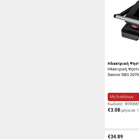
Ηλεκτρική Ψηστ
Ηλεκτρική Ψηστ
Sencor SBG 207
Μη διαθέσιμο
Κωδικός:
859066
€3.08
/μήνα σε 1
€
34.89