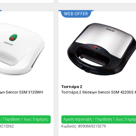
Τοστιέρα 2
εων Sencor SSM 3120WH
Τοστιέρα 2 Θέσεων Sencor SSM 4220SS 
 / Παράδoση 1 έως 3 ημέρες
Άμεση παραλαβή / Παράδoση 1 έως 3 ημέ
9215362
Κωδικός:
8590669215379