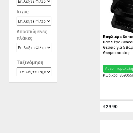
Ισχύς
Αποσπώμενες
Βαφλιέρα Senc
πλάκες
Βαφλιέρα Senco
Θέσεις για 5 Βά
Θερμοκρασίας
Ταξινόμηση
Άμεση παραλαβή
Κωδικός:
859066
€
29.90