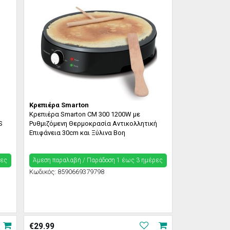
Κρεπιέρα Smarton
Κρεπιέρα Smarton CM 300 1200W με
S
Ρυθμιζόμενη Θερμοκρασία Αντικολλητική
Επιφάνεια 30cm και Ξύλινα Βοη
ρες
Άμεση παραλαβή / Παράδoση 1 έως 3 ημέρες
Κωδικός:
8590669379798
€
29.99