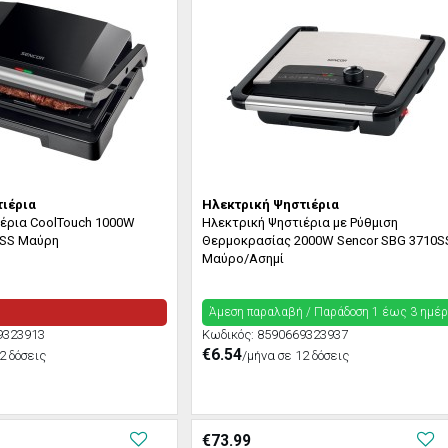
ιέρια
Ηλεκτρική Ψηστιέρια
ιέρια CoolTouch 1000W
Ηλεκτρική Ψηστιέρια με Ρύθμιση
0SS Μαύρη
Θερμοκρασίας 2000W Sencor SBG 3710S
Μαύρο/Ασημί
Άμεση παραλαβή / Παράδoση 1 έως 3 ημέ
9323913
Κωδικός:
8590669323937
€6.54
2 δόσεις
/μήνα σε 12 δόσεις
€
73.99