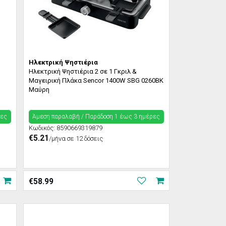
Ηλεκτρική Ψηστιέρια
Ηλεκτρική Ψηστιέρια 2 σε 1 Γκριλ &
Μαγειρική Πλάκα Sencor 1400W SBG 0260BK
Μαύρη
ρες
Άμεση παραλαβή / Παράδoση 1 έως 3 ημέρες
Κωδικός:
8590669319879
€5.21
/μήνα σε 12 δόσεις
€
58.99