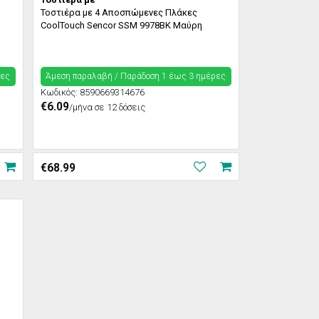
Τοστιέρα με 4 Αποσπώμενες Πλάκες
CoolTouch Sencor SSM 9978BK Μαύρη
ρες
Άμεση παραλαβή / Παράδoση 1 έως 3 ημέρες
Κωδικός:
8590669314676
€6.09
/μήνα σε 12 δόσεις
€
68.99