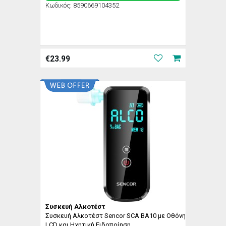
Κωδικός:
8590669104352
€
23.99
Συσκευή Αλκοτέστ
Συσκευή Αλκοτέστ Sencor SCA BA10 με Οθόνη
LCD και Ηχητική Ειδοποίηση