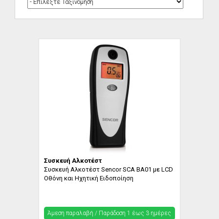
Συσκευή Αλκοτέστ
Συσκευή Αλκοτέστ Sencor SCA BA01 με LCD
Οθόνη και Ηχητική Ειδοποίηση
Άμεση παραλαβή / Παράδoση 1 έως 3 ημέρες