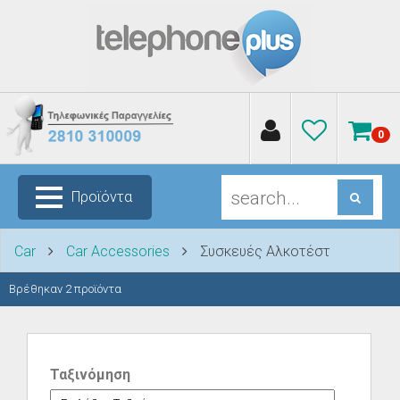
0
Προϊόντα
Car
Car Accessories
Συσκευές Αλκοτέστ
Βρέθηκαν
2
προϊόντα
Ταξινόμηση