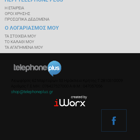
Η ΕΤΑΙΡΕΙΑ
ΟΡΟΙ ΧΡΗΣΗΣ
ΠΡΟΣΩΠΙΚΑ ΔΕΔΟΜΕΝΑ
Ο ΛΟΓΑΡΙΑΣΜΟΣ ΜΟΥ
ΤΑ ΣΤΟΙΧΕΙΑ ΜΟΥ
ΤΟ ΚΑΛΑΘΙ ΜΟΥ
ΤΑ ΑΓΑΠΗΜΕΝΑ ΜΟΥ
Λεωφόρος 62 Μαρτύρων 53
Ηράκλειο Κρήτης
Τ.
2810310009
Αριθμός Γ.Ε.ΜΗ.: 076427527000
A.Φ.Μ.: 047057056
shop@telephoneplus.gr