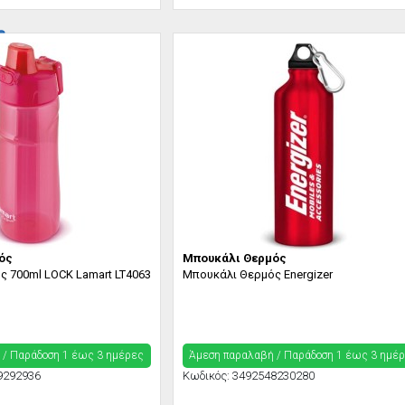
ός
Μπουκάλι Θερμός
 700ml LOCK Lamart LT4063
Μπουκάλι Θερμός Energizer
 / Παράδoση 1 έως 3 ημέρες
Άμεση παραλαβή / Παράδoση 1 έως 3 ημέ
9292936
Κωδικός:
3492548230280