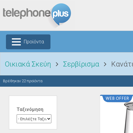
Προϊόντα
Οικιακά Σκεύη
Σερβίρισμα
Κανάτε
Βρέθηκαν
22
προϊόντα
Ταξινόμηση