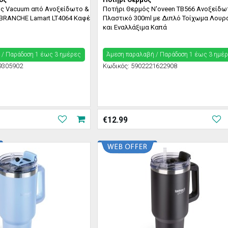
ς Vacuum από Ανοξείδωτο &
Ποτήρι Θερμός N'oveen TB566 Ανοξείδω
 BRANCHE Lamart LT4064 Καφέ
Πλαστικό 300ml με Διπλό Τοίχωμα Λουρ
και Εναλλάξιμα Καπά
 / Παράδoση 1 έως 3 ημέρες
Άμεση παραλαβή / Παράδoση 1 έως 3 ημέ
9305902
Κωδικός:
5902221622908
€
12.99