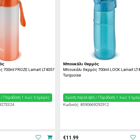
ός
Μπουκάλι Θερμός
 700ml FROZE Lamart LT4057
Μπουκάλι Θερμός 700ml LOCK Lamart LT
Turquoise
 / Παράδoση 1 έως 3 ημέρες
Άμεση παραλαβή / Παράδoση 1 έως 3 ημέ
9273324
Κωδικός:
8590669292912
€
11.99