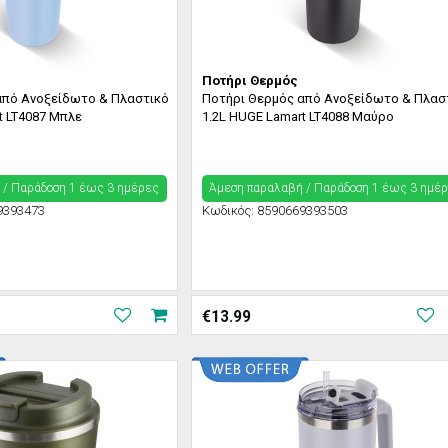
Ποτήρι Θερμός
από Ανοξείδωτο & Πλαστικό
Ποτήρι Θερμός από Ανοξείδωτο & Πλασ
t LT4087 Μπλε
1.2L HUGE Lamart LT4088 Μαύρο
 / Παράδoση 1 έως 3 ημέρες
Άμεση παραλαβή / Παράδoση 1 έως 3 ημέ
9393473
Κωδικός:
8590669393503
€
13.99