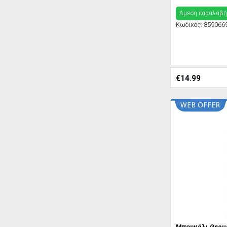
Άμεση παραλαβή
Κωδικός:
859066
€
14.99
Μπουκάλι Θερμ