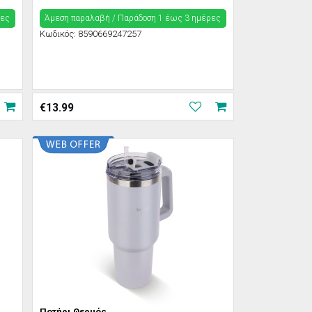
ρες
Άμεση παραλαβή / Παράδoση 1 έως 3 ημέρες
Κωδικός:
8590669247257
€
13.99
Ποτήρι Θερμός