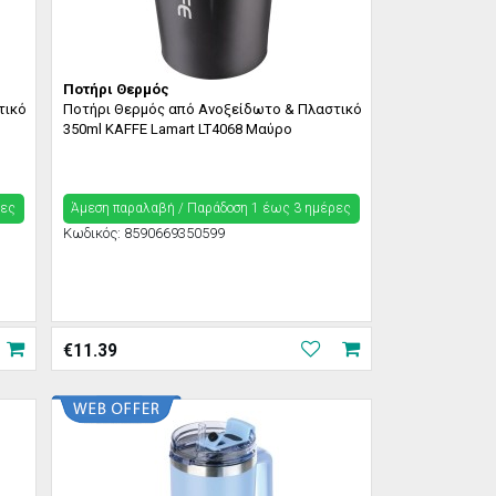
Ποτήρι Θερμός
τικό
Ποτήρι Θερμός από Ανοξείδωτο & Πλαστικό
350ml KAFFE Lamart LT4068 Μαύρο
ρες
Άμεση παραλαβή / Παράδoση 1 έως 3 ημέρες
Κωδικός:
8590669350599
€
11.39