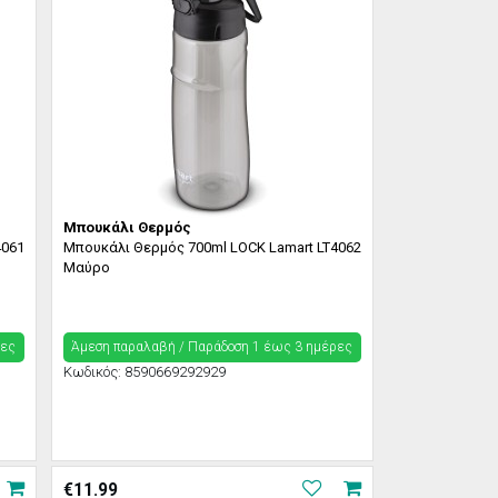
Μπουκάλι Θερμός
4061
Μπουκάλι Θερμός 700ml LOCK Lamart LT4062
Μαύρο
ρες
Άμεση παραλαβή / Παράδoση 1 έως 3 ημέρες
Κωδικός:
8590669292929
€
11.99