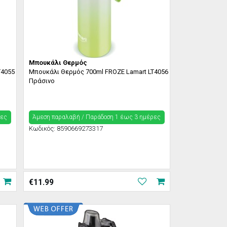
Μπουκάλι Θερμός
T4055
Μπουκάλι Θερμός 700ml FROZE Lamart LT4056
Πράσινο
ρες
Άμεση παραλαβή / Παράδoση 1 έως 3 ημέρες
Κωδικός:
8590669273317
€
11.99