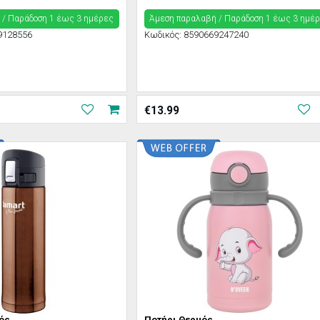
 / Παράδoση 1 έως 3 ημέρες
Άμεση παραλαβή / Παράδoση 1 έως 3 ημέ
9128556
Κωδικός:
8590669247240
€
13.99
ός
Ποτήρι Θερμός