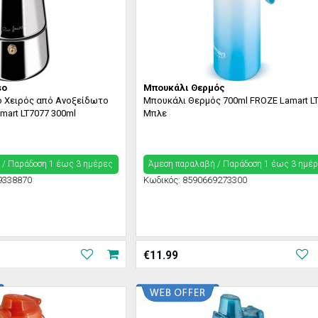
so
Μπουκάλι Θερμός
o Χειρός από Ανοξείδωτο
Μπουκάλι Θερμός 700ml FROZE Lamart L
mart LT7077 300ml
Μπλε
 / Παράδoση 1 έως 3 ημέρες
Άμεση παραλαβή / Παράδoση 1 έως 3 ημέ
9338870
Κωδικός:
8590669273300
€
11.99