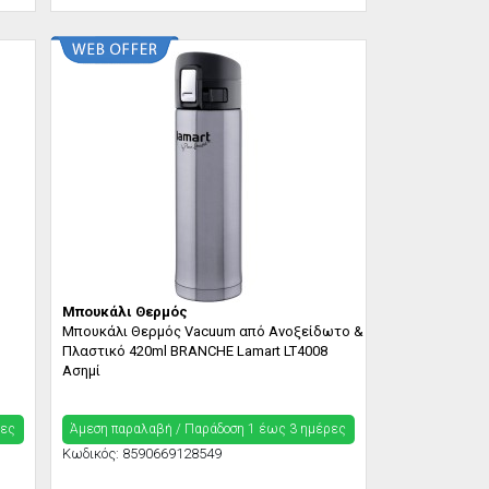
Μπουκάλι Θερμός
Μπουκάλι Θερμός Vacuum από Ανοξείδωτο &
Πλαστικό 420ml BRANCHE Lamart LT4008
Ασημί
ρες
Άμεση παραλαβή / Παράδoση 1 έως 3 ημέρες
Κωδικός:
8590669128549