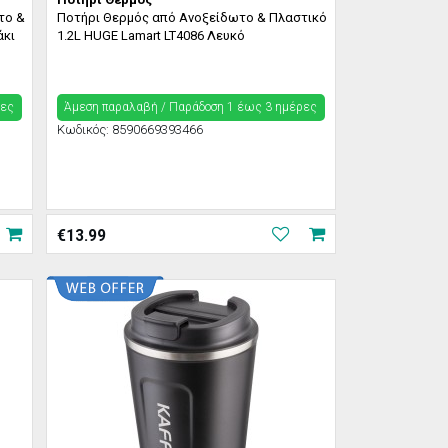
το &
Ποτήρι Θερμός από Ανοξείδωτο & Πλαστικό
άκι
1.2L HUGE Lamart LT4086 Λευκό
ρες
Άμεση παραλαβή / Παράδoση 1 έως 3 ημέρες
Κωδικός:
8590669393466
€
13.99