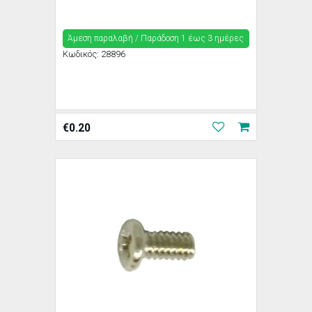
Άμεση παραλαβή / Παράδoση 1 έως 3 ημέρες
Κωδικός:
28896
€
0.20