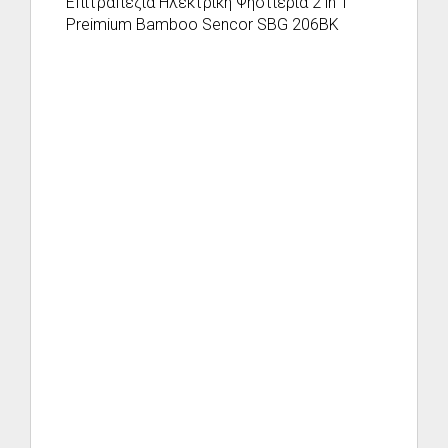
Επιτραπέζια Ηλεκτρική Ψηστιέρια 2 in 1
Preimium Bamboo Sencor SBG 206BK