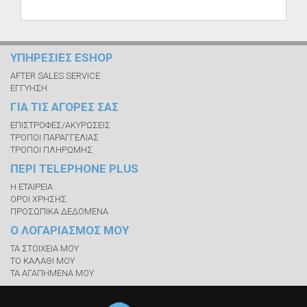
ΥΠΗΡΕΣΙΕΣ ESHOP
AFTER SALES SERVICE
ΕΓΓΥΗΣΗ
ΓΙΑ ΤΙΣ ΑΓΟΡΕΣ ΣΑΣ
ΕΠΙΣΤΡΟΦΕΣ/ΑΚΥΡΩΣΕΙΣ
ΤΡΟΠΟΙ ΠΑΡΑΓΓΕΛΙΑΣ
ΤΡΟΠΟΙ ΠΛΗΡΩΜΗΣ
ΠΕΡΙ TELEPHONE PLUS
Η ΕΤΑΙΡΕΙΑ
ΟΡΟΙ ΧΡΗΣΗΣ
ΠΡΟΣΩΠΙΚΑ ΔΕΔΟΜΕΝΑ
Ο ΛΟΓΑΡΙΑΣΜΟΣ ΜΟΥ
ΤΑ ΣΤΟΙΧΕΙΑ ΜΟΥ
ΤΟ ΚΑΛΑΘΙ ΜΟΥ
ΤΑ ΑΓΑΠΗΜΕΝΑ ΜΟΥ