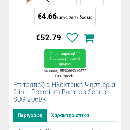
€4.66
/μήνα σε 12 δόσεις
€52.79
Άμεση παραλαβή /
Παράδoση 1 έως 3
ημέρες
Κωδικός: 8590669319572
Συσκευασία:
Επιτραπέζια Ηλεκτρική Ψηστιέρια
2 in 1 Preimium Bamboo Sencor
SBG 206BK
Περιγραφή
Χαρακτηριστικά