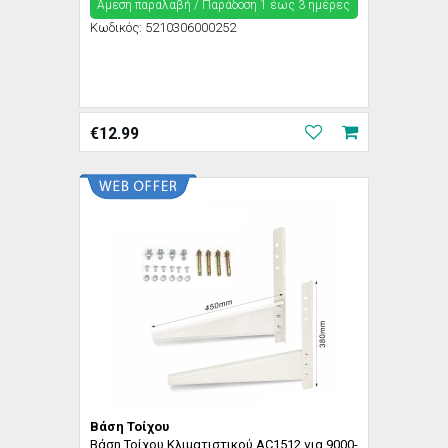
Άμεση παραλαβή / Παράδoση 1 έως 3 ημέρες
Κωδικός:
5210306000252
€
12.99
Βάση Τοίχου
Βάση Τοίχου Κλιματιστικού AC1512 για 9000-