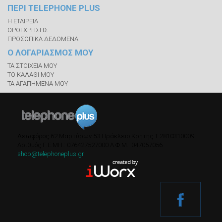
ΠΕΡΙ TELEPHONE PLUS
Η ΕΤΑΙΡΕΙΑ
ΟΡΟΙ ΧΡΗΣΗΣ
ΠΡΟΣΩΠΙΚΑ ΔΕΔΟΜΕΝΑ
Ο ΛΟΓΑΡΙΑΣΜΟΣ ΜΟΥ
ΤΑ ΣΤΟΙΧΕΙΑ ΜΟΥ
ΤΟ ΚΑΛΑΘΙ ΜΟΥ
ΤΑ ΑΓΑΠΗΜΕΝΑ ΜΟΥ
Λεωφόρος 62 Μαρτύρων 53
Ηράκλειο Κρήτης
Τ.
2810310009
Αριθμός Γ.Ε.ΜΗ.: 076427527000
A.Φ.Μ.: 047057056
shop@telephoneplus.gr