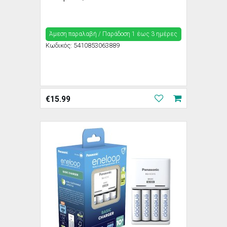
Άμεση παραλαβή / Παράδoση 1 έως 3 ημέρες
Κωδικός:
5410853063889
€
15.99