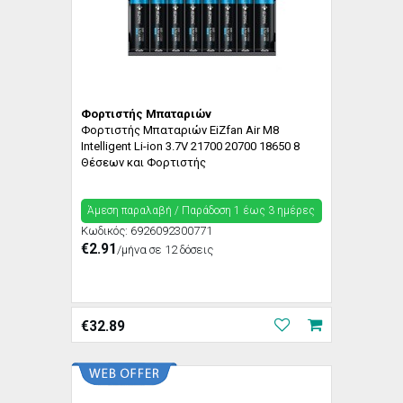
Φορτιστής Μπαταριών
Φορτιστής Μπαταριών EiZfan Air M8
Intelligent Li-ion 3.7V 21700 20700 18650 8
Θέσεων και Φορτιστής
Άμεση παραλαβή / Παράδoση 1 έως 3 ημέρες
Κωδικός:
6926092300771
€2.91
/μήνα σε 12 δόσεις
€
32.89