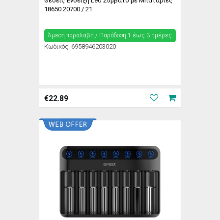
Θέσεις Ένδειξη Led Συμβατό με Μπαταρίες
18650 20700 / 21
Άμεση παραλαβή / Παράδoση 1 έως 3 ημέρες
Κωδικός:
6958946203020
€
22.89