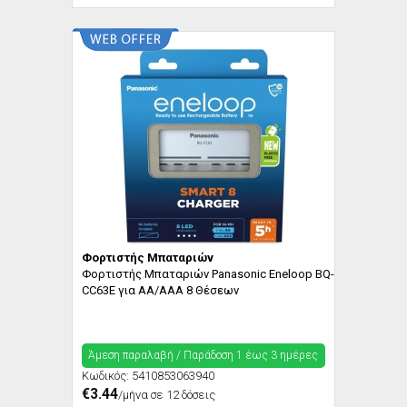
Φορτιστής Μπαταριών
Φορτιστής Μπαταριών Panasonic Eneloop BQ-
CC63E για AA/AAA 8 Θέσεων
Άμεση παραλαβή / Παράδoση 1 έως 3 ημέρες
Κωδικός:
5410853063940
€3.44
/μήνα σε 12 δόσεις