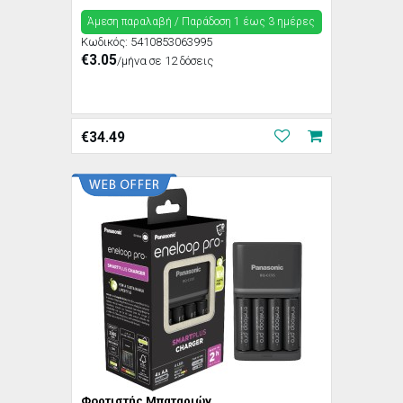
Άμεση παραλαβή / Παράδoση 1 έως 3 ημέρες
Κωδικός:
5410853063995
€3.05
/μήνα σε 12 δόσεις
€
34.49
Φορτιστής Μπαταριών