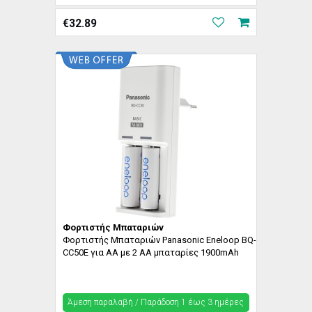
€
32.89
Φορτιστής Μπαταριών
Φορτιστής Μπαταριών Panasonic Eneloop BQ-
CC50E για AA με 2 ΑΑ μπαταρίες 1900mAh
Άμεση παραλαβή / Παράδoση 1 έως 3 ημέρες