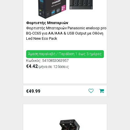
Φορτιστής Μπαταριών
Φορτιστής Μπαταριών Panasonic eneloop pro
BQ-CC65 για AA/AAA & USB Output με Οθόνη
Led New Eco Pack
Άμεση παραλαβή / Παράδoση 1 έως 3 ημέρες
Κωδικός:
5410853063957
€4.42
/μήνα σε 12 δόσεις
€
49.99