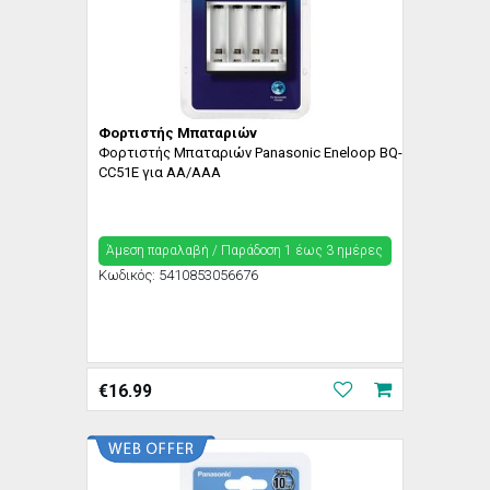
Φορτιστής Μπαταριών
Φορτιστής Μπαταριών Panasonic Eneloop BQ-
CC51E για AA/AAA
Άμεση παραλαβή / Παράδoση 1 έως 3 ημέρες
Κωδικός:
5410853056676
€
16.99