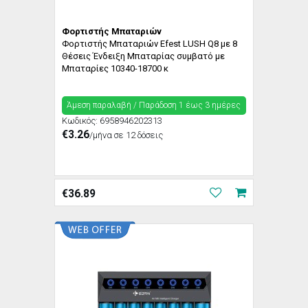
Φορτιστής Μπαταριών
Φορτιστής Μπαταριών Efest LUSH Q8 με 8
Θέσεις Ένδειξη Μπαταρίας συμβατό με
Μπαταρίες 10340-18700 κ
Άμεση παραλαβή / Παράδoση 1 έως 3 ημέρες
Κωδικός:
6958946202313
€3.26
/μήνα σε 12 δόσεις
€
36.89