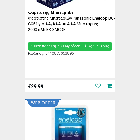
Φορτιστής Μπαταριών
Φορτιστής Μπαταριών Panasonic Eneloop BQ-
CC51 για AA/AAA με 4 ΑΑ Μπαταρίες
2000mAh BK-3MCDE
Άμεση παραλαβή / Παράδoση 1 έως 3 ημέρες
Κωδικός:
5410853063896
€
29.99