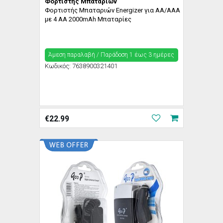
Φορτιστής Μπαταριών
Φορτιστής Μπαταριών Energizer για AA/AAA
με 4 ΑΑ 2000mAh Μπαταρίες
Άμεση παραλαβή / Παράδoση 1 έως 3 ημέρες
Κωδικός:
7638900321401
€
22.99