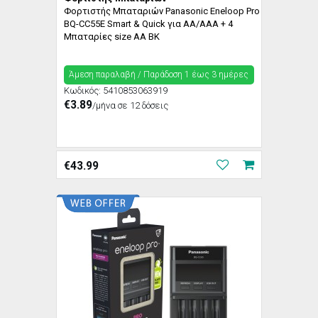
Φορτιστής Μπαταριών Panasonic Eneloop Pro
BQ-CC55E Smart & Quick για AA/AAA + 4
Μπαταρίες size AA BK
Άμεση παραλαβή / Παράδoση 1 έως 3 ημέρες
Κωδικός:
5410853063919
€3.89
/μήνα σε 12 δόσεις
€
43.99