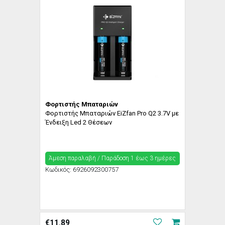
Φορτιστής Μπαταριών
Φορτιστής Μπαταριών EiZfan Pro Q2 3.7V με
Ένδειξη Led 2 Θέσεων
Άμεση παραλαβή / Παράδoση 1 έως 3 ημέρες
Κωδικός:
6926092300757
€
11.89