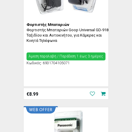
Φορτιστής Μπαταριών
Φορτιστής Μπαταριών Goop Universal GD-918
Ταξιδίου και Αυτοκινήτου, για Κάμερες και
Κινητά Τηλέφωνα
Άμεση παραλαβή / Παράδoση 1 έως 3 ημέρες
Κωδικός:
6931704105071
€
8.99