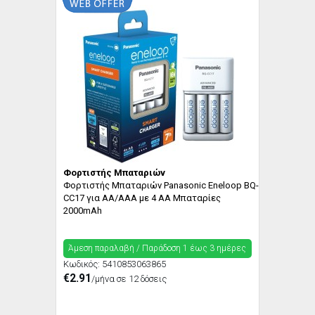
Φορτιστής Μπαταριών
Φορτιστής Μπαταριών Panasonic Eneloop BQ-
CC17 για AA/AAA με 4 ΑΑ Μπαταρίες
2000mAh
Άμεση παραλαβή / Παράδoση 1 έως 3 ημέρες
Κωδικός:
5410853063865
€2.91
/μήνα σε 12 δόσεις