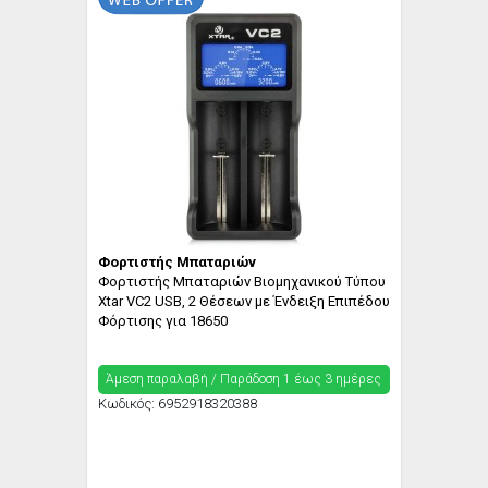
Φορτιστής Μπαταριών
Φορτιστής Μπαταριών Βιομηχανικού Τύπου
Xtar VC2 USB, 2 Θέσεων με Ένδειξη Επιπέδου
Φόρτισης για 18650
Άμεση παραλαβή / Παράδoση 1 έως 3 ημέρες
Κωδικός:
6952918320388