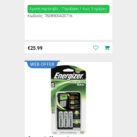
Άμεση παραλαβή / Παράδoση 1 έως 3 ημέρες
Κωδικός:
7638900423716
€
25.99