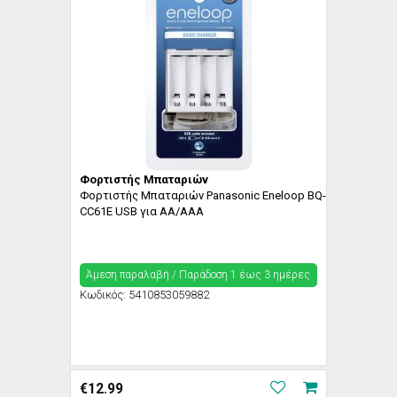
Φορτιστής Μπαταριών
Φορτιστής Μπαταριών Panasonic Eneloop BQ-
CC61E USB για AA/AAA
Άμεση παραλαβή / Παράδoση 1 έως 3 ημέρες
Κωδικός:
5410853059882
€
12.99