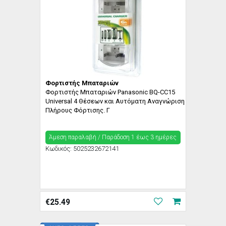
Φορτιστής Μπαταριών
Φορτιστής Μπαταριών Panasonic BQ-CC15
Universal 4 Θέσεων και Αυτόματη Αναγνώριση
Πλήρους Φόρτισης. Γ
Άμεση παραλαβή / Παράδoση 1 έως 3 ημέρες
Κωδικός:
5025232672141
€
25.49