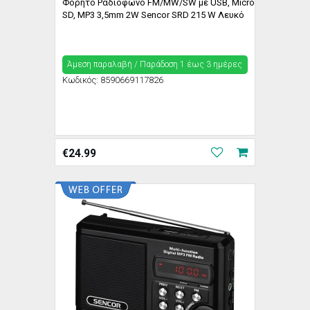
Φορητό Ραδιόφωνο FM/MW/SW με USB, Micro
SD, MP3 3,5mm 2W Sencor SRD 215 W Λευκό
Άμεση παραλαβή / Παράδoση 1 έως 3 ημέρες
Κωδικός:
8590669117826
€
24.99