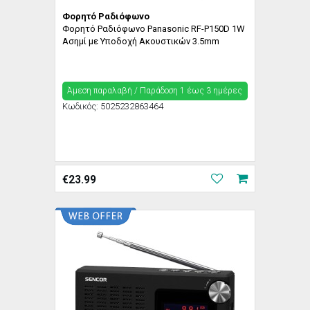
Φορητό Ραδιόφωνο
Φορητό Ραδιόφωνο Panasonic RF-P150D 1W
Ασημί με Υποδοχή Ακουστικών 3.5mm
Άμεση παραλαβή / Παράδoση 1 έως 3 ημέρες
Κωδικός:
5025232863464
€
23.99