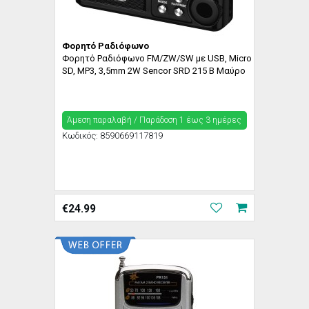
Φορητό Ραδιόφωνο
Φορητό Ραδιόφωνο FM/ZW/SW με USB, Micro
SD, MP3, 3,5mm 2W Sencor SRD 215 B Μαύρο
Άμεση παραλαβή / Παράδoση 1 έως 3 ημέρες
Κωδικός:
8590669117819
€
24.99