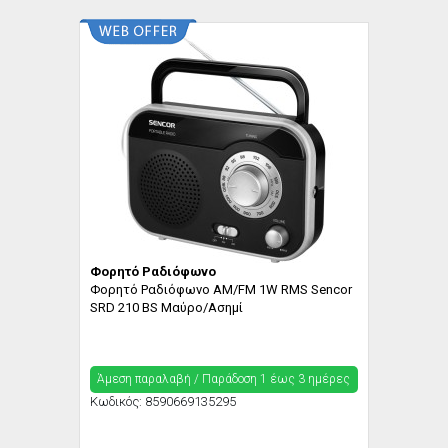
Φορητό Ραδιόφωνο
Φορητό Ραδιόφωνο AM/FM 1W RMS Sencor
SRD 210 BS Μαύρο/Ασημί
Άμεση παραλαβή / Παράδoση 1 έως 3 ημέρες
Κωδικός:
8590669135295