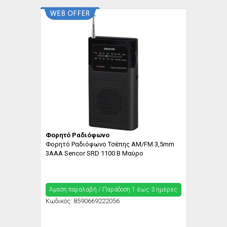
Φορητό Ραδιόφωνο
Φορητό Ραδιόφωνο Τσέπης AM/FM 3,5mm
3AAA Sencor SRD 1100 B Μαύρο
Άμεση παραλαβή / Παράδoση 1 έως 3 ημέρες
Κωδικός:
8590669222056