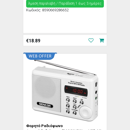
Άμεση παραλαβή / Παράδoση 1 έως 3 ημέρες
Κωδικός:
8590669286652
€
18.89
Φορητό Ραδιόφωνο