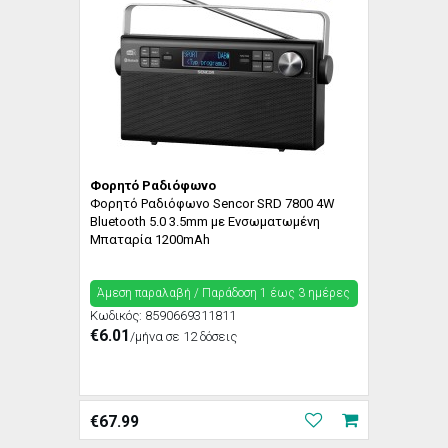
Φορητό Ραδιόφωνο
Φορητό Ραδιόφωνο Sencor SRD 7800 4W
Bluetooth 5.0 3.5mm με Ενσωματωμένη
Μπαταρία 1200mAh
Άμεση παραλαβή / Παράδoση 1 έως 3 ημέρες
Κωδικός:
8590669311811
€6.01
/μήνα σε 12 δόσεις
€
67.99