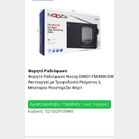
Φορητό Ραδιόφωνο
Φορητό Ραδιόφωνο Noozy DRB01 FM/MW/SW
Λειτουργεί με Τροφοδοσία Ρεύματος ή
Μπαταρία Υποστηρίζει Φόρτ
Άμεση παραλαβή / Παράδoση 1 έως 3 ημέρες
Κωδικός:
5210029105845