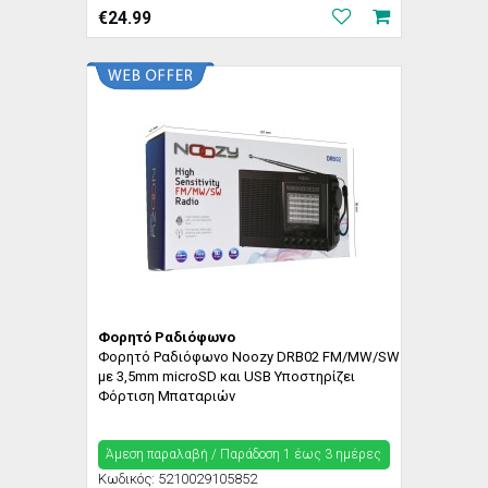
€
24.99
Φορητό Ραδιόφωνο
Φορητό Ραδιόφωνο Noozy DRB02 FM/MW/SW
με 3,5mm microSD και USB Υποστηρίζει
Φόρτιση Μπαταριών
Άμεση παραλαβή / Παράδoση 1 έως 3 ημέρες
Κωδικός:
5210029105852