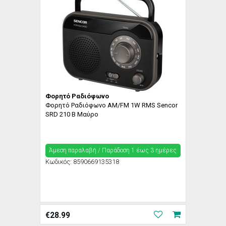
Φορητό Ραδιόφωνο
Φορητό Ραδιόφωνο AM/FM 1W RMS Sencor
SRD 210 B Μαύρο
Άμεση παραλαβή / Παράδoση 1 έως 3 ημέρες
Κωδικός:
8590669135318
€
28.99