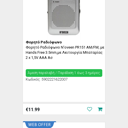
Φορητό Ραδιόφωνο
Φορητό Ραδιόφωνο N'oveen PR151 AM/FM, με
Hands Free 3.5mm,με Λειτουργία Μπαταρίας
2 x 1,5V AAA Ασ
Άμεση παραλαβή / Παράδoση 1 έως 3 ημέρες
Κωδικός:
5902221622007
€
11.99