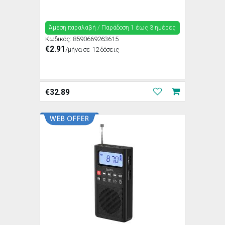
Άμεση παραλαβή / Παράδoση 1 έως 3 ημέρες
Κωδικός:
8590669263615
€2.91
/μήνα σε 12 δόσεις
€
32.89