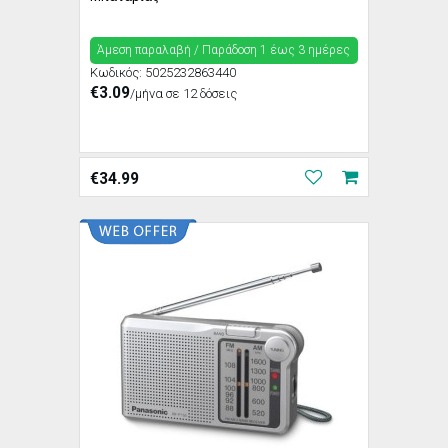
Άμεση παραλαβή / Παράδoση 1 έως 3 ημέρες
Κωδικός:
5025232863440
€3.09
/μήνα σε 12 δόσεις
€
34.99