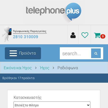
0
Προϊόντα
Εικόνα και Ήχος
Ήχος
Ραδιόφωνα
Βρέθηκαν
17
προϊόντα
Κατασκευαστής