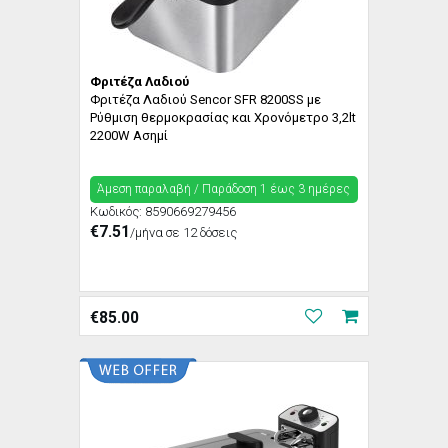
Φριτέζα Λαδιού
Φριτέζα Λαδιού Sencor SFR 8200SS με
Ρύθμιση θερμοκρασίας και Χρονόμετρο 3,2lt
2200W Ασημί
Άμεση παραλαβή / Παράδoση 1 έως 3 ημέρες
Κωδικός:
8590669279456
€7.51
/μήνα σε 12 δόσεις
€
85.00