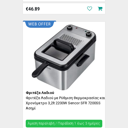
€
46.89
Φριτέζα Λαδιού
Φριτέζα Λαδιού με Ρύθμιση θερμοκρασίας και
Χρονόμετρο 3,2lt 2200W Sencor SFR 7200SS
Ασημί
Άμεση παραλαβή / Παράδoση 1 έως 3 ημέρες