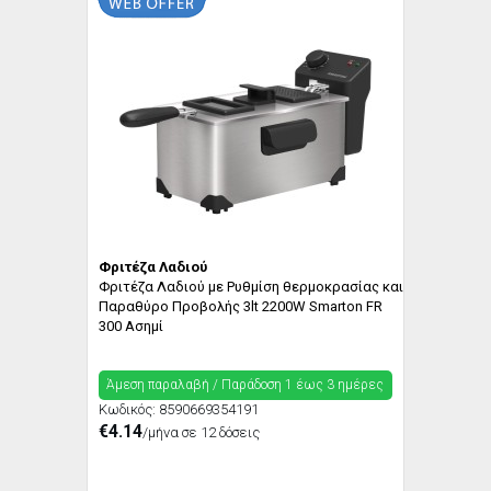
Φριτέζα Λαδιού
Φριτέζα Λαδιού με Ρυθμίση θερμοκρασίας και
Παραθύρο Προβολής 3lt 2200W Smarton FR
300 Ασημί
Άμεση παραλαβή / Παράδoση 1 έως 3 ημέρες
Κωδικός:
8590669354191
€4.14
/μήνα σε 12 δόσεις