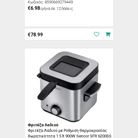
Κωδικός:
8590669279449
€6.98
/μήνα σε 12 δόσεις
€
78.99
Φριτέζα Λαδιού
Φριτέζα Λαδιού με Ρύθμιση Θερμοκρασίας
Χωρητικότητα 1.5 lt 900W Sencor SFR 6200SS