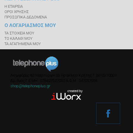
Η ΕΤΑΙΡΕΙΑ
ΟΡΟΙ ΧΡΗΣΗΣ
ΠΡΟΣΩΠΙΚΑ ΔΕΔΟΜΕΝΑ
Ο ΛΟΓΑΡΙΑΣΜΟΣ ΜΟΥ
ΤΑ ΣΤΟΙΧΕΙΑ ΜΟΥ
ΤΟ ΚΑΛΑΘΙ ΜΟΥ
ΤΑ ΑΓΑΠΗΜΕΝΑ ΜΟΥ
Λεωφόρος 62 Μαρτύρων 53
Ηράκλειο Κρήτης
Τ.
2810310009
Αριθμός Γ.Ε.ΜΗ.: 076427527000
A.Φ.Μ.: 047057056
shop@telephoneplus.gr