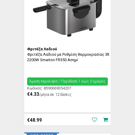
Φριτέζα Λαδιού
Φριτέζα Λαδιού με Ρυθμίση θερμοκρασίας 3lt
2200W Smarton FR350 Ασημί
Άμεση παραλαβή / Παράδoση 1 έως 3 ημέρες
Κωδικός:
8590669354207
€4.33
/μήνα σε 12 δόσεις
€
48.99