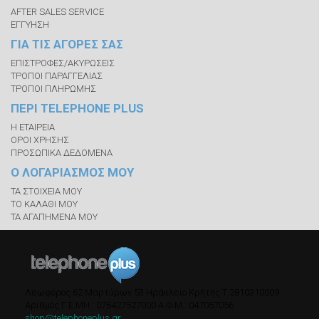
AFTER SALES SERVICE
ΕΓΓΥΗΣΗ
ΓΙΑ ΤΙΣ ΑΓΟΡΕΣ ΣΑΣ
ΕΠΙΣΤΡΟΦΕΣ/ΑΚΥΡΩΣΕΙΣ
ΤΡΟΠΟΙ ΠΑΡΑΓΓΕΛΙΑΣ
ΤΡΟΠΟΙ ΠΛΗΡΩΜΗΣ
ΠΕΡΙ TELEPHONE PLUS
Η ΕΤΑΙΡΕΙΑ
ΟΡΟΙ ΧΡΗΣΗΣ
ΠΡΟΣΩΠΙΚΑ ΔΕΔΟΜΕΝΑ
Ο ΛΟΓΑΡΙΑΣΜΟΣ ΜΟΥ
ΤΑ ΣΤΟΙΧΕΙΑ ΜΟΥ
ΤΟ ΚΑΛΑΘΙ ΜΟΥ
ΤΑ ΑΓΑΠΗΜΕΝΑ ΜΟΥ
Λεωφόρος 62 Μαρτύρων 53
Ηράκλειο Κρήτης
Τ.
2810310009
Αριθμός Γ.Ε.ΜΗ.: 076427527000
A.Φ.Μ.: 047057056
shop@telephoneplus.gr