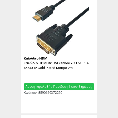
Καλώδιο HDMI
Καλώδιο HDMI σε DVI Yenkee YCH 515 1.4
4K/30Hz Gold Plated Μαύρο 2m
Άμεση παραλαβή / Παράδoση 1 έως 3 ημέρες
Κωδικός:
8590669372270