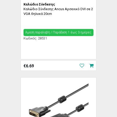
Καλώδιο Σύνδεσης
Καλώδιο Σύνδεσης Ancus Αρσενικό DVI σε 2
VGA Θηλυκά 20cm
Άμεση παραλαβή / Παράδoση 1 έως 3 ημέρες
Κωδικός:
28531
€
6.69