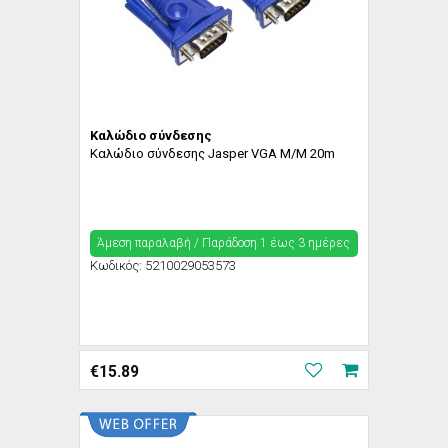
Καλώδιο σύνδεσης
Καλώδιο σύνδεσης Jasper VGA M/M 20m
Άμεση παραλαβή / Παράδoση 1 έως 3 ημέρες
Κωδικός:
5210029053573
€
15.89