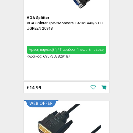
VGA Splitter
VGA Splitter 1pc-2Monitors 1920x1440/60HZ
UGREEN 20918
Άμεση παραλαβή / Παράδoση 1 έως 3 ημέρες
Κωδικός:
6957303829187
€
14.99