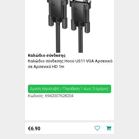
Καλώδιο σύνδεσης
Καλώδιο σύνδεσης Hoco US11 VGA Αρσενικό
σε Αρσενικό HD 1m
Άμεση παραλαβή / Παράδoση 1 έως 3 ημέρες
Κωδικός:
6942007628204
€
6.90