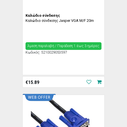
Καλώδιο σύνδεσης
Καλώδιο σύνδεσης Jasper VGA M/F 20m
Άμεση παραλαβή / Παράδoση 1 έως 3 ημέρες
Κωδικός:
5210029053597
€
15.89