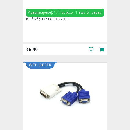
Άμεση παραλαβή / Παράδoση 1 έως 3 ημέρες
Κωδικός:
8590669372539
€
6.49