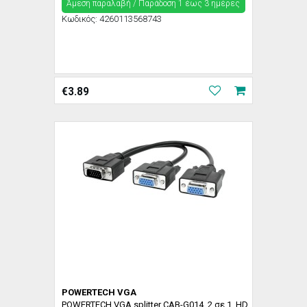
Άμεση παραλαβή / Παράδoση 1 έως 3 ημέρες
Κωδικός:
4260113568743
€
3.89
POWERTECH VGA
POWERTECH VGA splitter CAB-G014, 2 σε 1, HD,