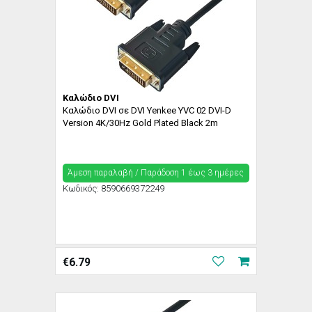
Καλώδιο DVI
Καλώδιο DVI σε DVI Yenkee YVC 02 DVI-D
Version 4K/30Hz Gold Plated Black 2m
Άμεση παραλαβή / Παράδoση 1 έως 3 ημέρες
Κωδικός:
8590669372249
€
6.79