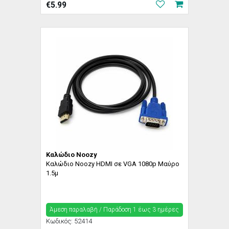
€
5.99
Καλώδιο Noozy
Καλώδιο Noozy HDMI σε VGA 1080p Μαύρο
1.5μ
Άμεση παραλαβή / Παράδoση 1 έως 3 ημέρες
Κωδικός:
52414