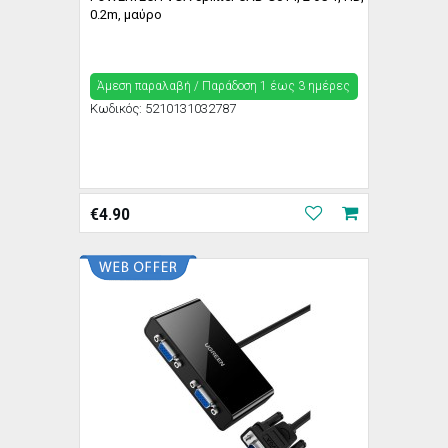
0.2m, μαύρο
Άμεση παραλαβή / Παράδoση 1 έως 3 ημέρες
Κωδικός:
5210131032787
€
4.90