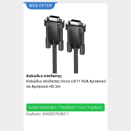
Καλώδιο σύνδεσης
Καλώδιο σύνδεσης Hoco US11 VGA Αρσενικό
σε Αρσενικό HD 2m
Άμεση παραλαβή / Παράδoση 1 έως 3 ημέρες
Κωδικός:
6942007628211