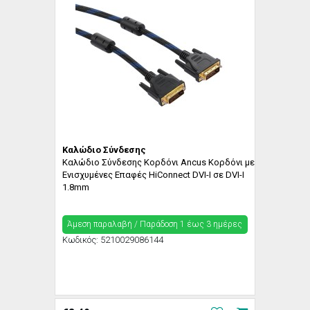
Καλώδιο Σύνδεσης
Καλώδιο Σύνδεσης Κορδόνι Ancus Κορδόνι με
Ενισχυμένες Επαφές HiConnect DVI-I σε DVI-I
1.8mm
Άμεση παραλαβή / Παράδoση 1 έως 3 ημέρες
Κωδικός:
5210029086144