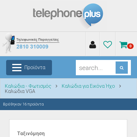
0
Προϊόντα
Καλώδια - Φωτισμός
Καλώδια για Εικόνα Ήχο
Καλώδια VGA
Βρέθηκαν
16
προϊόντα
Ταξινόμηση