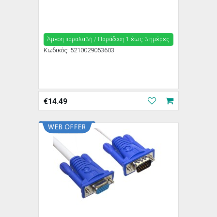
Άμεση παραλαβή / Παράδoση 1 έως 3 ημέρες
Κωδικός:
5210029053603
€
14.49