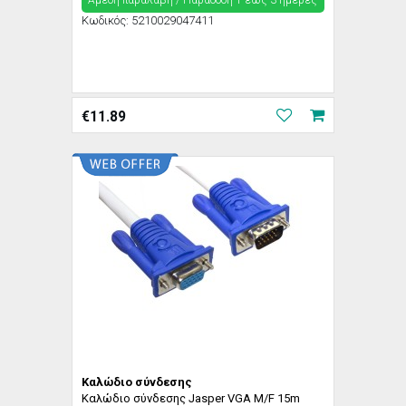
Άμεση παραλαβή / Παράδoση 1 έως 3 ημέρες
Κωδικός:
5210029047411
€
11.89
Καλώδιο σύνδεσης
Καλώδιο σύνδεσης Jasper VGA M/F 15m