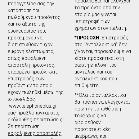
παραληφθεί και ελεγχθεί
παραγγελίας σας την
τα προϊόντα από την
κατάσταση του
εταιρία μας γίνεται
πωλούμενου προϊόντος
επιστροφή των
και το άθικτο της
χρημάτων στον πελάτη.
συσκευασίας του,
προκειμένου να
*ΠΡΟΣΟΧΗ:
Επιστροφές
διαπιστωθούν τυχόν
στα "Ανταλλακτικά" δεν
εμφανή ελαττώματα,
γίνονται, παρακαλούμε να
όπως εσφαλμένη
είστε προσεκτικοί στη
αποστολή προϊόντος,
σωστή επιλογή του
σπασμένο προϊόν, κλπ.
μοντέλου και του
Επιστροφές των
ανταλλακτικού που
προϊόντων τα οποία
επιθυμείτε.
έχουν πωληθεί μέσω της
**Όλα τα ανταλλακτικά
ιστοσελίδας
θα πρέπει να ελέγχονται
www.telephoneplus.gr
πριν την τοποθέτηση
μας προβλέπονται στις
τους χωρίς να
ακόλουθες περιπτώσεις:
αφαιρεθούν
Σε περίπτωση
προστατευτικές
εσφαλμένης αποστολής
μεμβράνες και