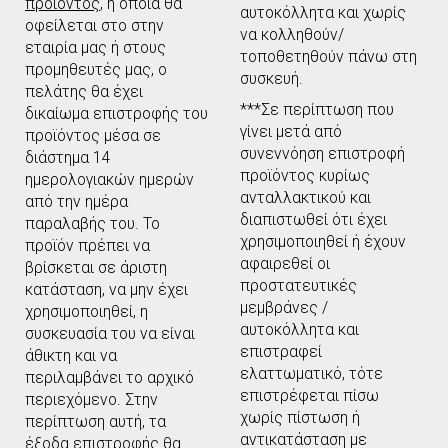
προϊόντος
, η οποία θα
αυτοκόλλητα και χωρίς
οφείλεται στο στην
να κολληθούν/
εταιρία μας ή στους
τοποθετηθούν πάνω στη
προμηθευτές μας, ο
συσκευή.
πελάτης θα έχει
***Σε περίπτωση που
δικαίωμα επιστροφής του
γίνει μετά από
προϊόντος μέσα σε
συνεννόηση επιστροφή
διάστημα 14
προϊόντος κυρίως
ημερολογιακών ημερών
ανταλλακτικού και
από την ημέρα
διαπιστωθεί ότι έχει
παραλαβής του. Το
χρησιμοποιηθεί ή έχουν
προϊόν πρέπει να
αφαιρεθεί οι
βρίσκεται σε άριστη
προστατευτικές
κατάσταση, να μην έχει
μεμβράνες /
χρησιμοποιηθεί, η
αυτοκόλλητα και
συσκευασία του να είναι
επιστραφεί
άθικτη και να
ελαττωματικό, τότε
περιλαμβάνει το αρχικό
επιστρέφεται πίσω
περιεχόμενο. Στην
χωρίς πίστωση ή
περίπτωση αυτή, τα
αντικατάσταση με
έξοδα επιστροφής θα