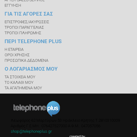
ΕΓΓΥΗΣΗ
ΓΙΑ ΤΙΣ ΑΓΟΡΕΣ ΣΑΣ
ΕΠΙΣΤΡΟΦΕΣ/ΑΚΥΡΩΣΕΙΣ
ΤΡΟΠΟΙ ΠΑΡΑΓΓΕΛΙΑΣ
ΤΡΟΠΟΙ ΠΛΗΡΩΜΗΣ
ΠΕΡΙ TELEPHONE PLUS
Η ΕΤΑΙΡΕΙΑ
ΟΡΟΙ ΧΡΗΣΗΣ
ΠΡΟΣΩΠΙΚΑ ΔΕΔΟΜΕΝΑ
Ο ΛΟΓΑΡΙΑΣΜΟΣ ΜΟΥ
ΤΑ ΣΤΟΙΧΕΙΑ ΜΟΥ
ΤΟ ΚΑΛΑΘΙ ΜΟΥ
ΤΑ ΑΓΑΠΗΜΕΝΑ ΜΟΥ
Λεωφόρος 62 Μαρτύρων 53
Ηράκλειο Κρήτης
Τ.
2810310009
Αριθμός Γ.Ε.ΜΗ.: 076427527000
A.Φ.Μ.: 047057056
shop@telephoneplus.gr