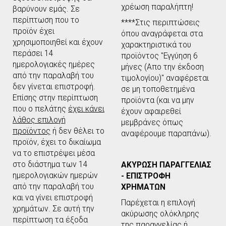
χρέωση παραλήπτη!
βαρύνουν εμάς. Σε
περίπτωση που το
****Στις περιπτώσεις
προϊόν έχει
όπου αναγράφεται στα
χρησιμοποιηθεί και έχουν
χαρακτηριστικά του
περάσει 14
προϊόντος "Εγγύηση 6
ημερολογιακές ημέρες
μήνες (Απο την έκδοση
από την παραλαβή του
τιμολογίου)" αναφέρεται
δεν γίνεται επιστροφή.
σε μη τοποθετημένα
Επίσης στην περίπτωση
προϊόντα (και να μην
που ο πελάτης
έχει κάνει
έχουν αφαιρεθεί
λάθος επιλογή
μεμβράνες όπως
προϊόντος
ή δεν θέλει το
αναφέρουμε παραπάνω).
προϊόν, έχει το δικαίωμα
να το επιστρέψει μέσα
στο διάστημα των 14
ΑΚΥΡΩΣΗ ΠΑΡΑΓΓΕΛΙΑΣ
ημερολογιακών ημερών
- ΕΠΙΣΤΡΟΦΗ
από την παραλαβή του
ΧΡΗΜΑΤΩΝ
και να γίνει επιστροφή
Παρέχεται η επιλογή
χρημάτων. Σε αυτή την
ακύρωσης ολόκληρης
περίπτωση τα έξοδα
της παραγγελίας ή