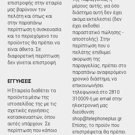
επιστροφής στην εταιρία
μέρους αυτής, για όσο
μας βαρύνουν τον
διάστημα αυτή δεν έχει
πελάτη και όπως και
ακόμα εκτελεστεί (δεν
στην παραπάνω
έχει εκδοθεί
περίπτωση η συσκευασία
παραστατικό πώλησης -
και το περιεχόμενο του
αποστολής). Στην
προϊόντος θα πρέπει να
περίπτωση που ο
είναι άθικτα. Σε
πελάτης επιθυμεί
διαφορετική περίπτωση
ακύρωση της
δεν γίνεται επιστροφή.
παραγγελίας, πρέπει στο
παραπάνω αναφερόμενο
χρονικό διάστημα, να
ΕΓΓΥΗΣΕΙΣ
επικοινωνήσει
Η Εταιρεία διαθέτει τα
τηλεφωνικά στο 2810
προϊόντα μέσω της
310009 ή με email στην
ιστοσελίδας της με τις
ηλεκτρονική μας
σχετικές εγγυήσεις
διεύθυνση:
κατασκευαστών, όπου
shop@telephoneplus.gr.
αυτές υπάρχουν. Σε
Επίσης, το προϊόν που
περίπτωση που κάποιο
επιστρέφεται θα πρέπει