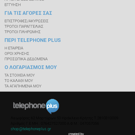
ΕΓΓΥΗΣΗ
ΓΙΑ ΤΙΣ ΑΓΟΡΕΣ ΣΑΣ
ΕΠΙΣΤΡΟΦΕΣ/ΑΚΥΡΩΣΕΙΣ
ΤΡΟΠΟΙ ΠΑΡΑΓΓΕΛΙΑΣ
ΤΡΟΠΟΙ ΠΛΗΡΩΜΗΣ
ΠΕΡΙ TELEPHONE PLUS
Η ΕΤΑΙΡΕΙΑ
ΟΡΟΙ ΧΡΗΣΗΣ
ΠΡΟΣΩΠΙΚΑ ΔΕΔΟΜΕΝΑ
Ο ΛΟΓΑΡΙΑΣΜΟΣ ΜΟΥ
ΤΑ ΣΤΟΙΧΕΙΑ ΜΟΥ
ΤΟ ΚΑΛΑΘΙ ΜΟΥ
ΤΑ ΑΓΑΠΗΜΕΝΑ ΜΟΥ
Λεωφόρος 62 Μαρτύρων 53
Ηράκλειο Κρήτης
Τ.
2810310009
Αριθμός Γ.Ε.ΜΗ.: 076427527000
A.Φ.Μ.: 047057056
shop@telephoneplus.gr