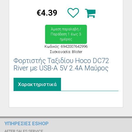
€4.39
Άμεση παραλαβή /
Παράδoση 1 έως 3
ημέρες
Κωδικός: 6942007642996
Συσκευασία: Blister
Φορτιστής Ταξιδίου Hoco DC72
River με USB-A 5V 2.4A Μαύρος
Χαρακτηριστικά
ΥΠΗΡΕΣΙΕΣ ESHOP
AFTER SALES SERVICE