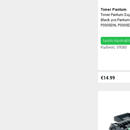
Toner Pantum
Toner Pantum Συ
Black για Pantu
P3305DN, P3305
Άμεση παραλαβή
Κωδικός:
39263
€
14.99