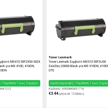
Toner Lexmark
υμβατό MS410 50F2X00 502X
Toner Lexmark Συμβατό MS510 50F2U00
ack για MS 410D, 410DN,
Σελίδες:20000 Black για MS 510DN, 610D
610DN
DTE
 / Παράδoση 1 έως 3 ημέρες
Άμεση παραλαβή / Παράδoση 1 έως 3 ημέ
0641212
Κωδικός:
6950840651716
€3.44
/μήνα σε 12 δόσεις