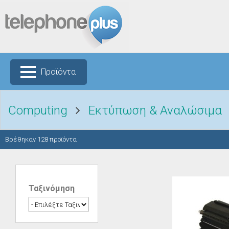
Προϊόντα
Computing
Εκτύπωση & Αναλώσιμα
Βρέθηκαν
128
προϊόντα
Ταξινόμηση