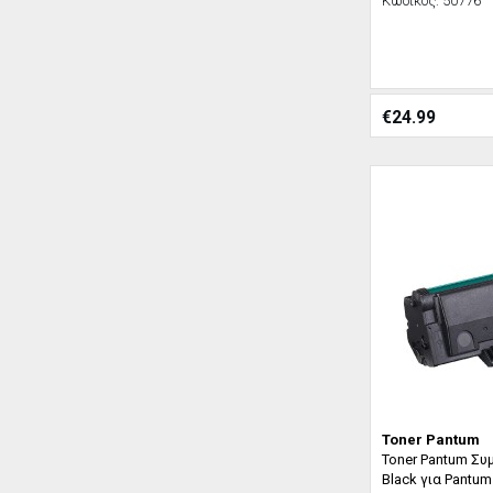
Κωδικός:
50776
€
24.99
Toner Pantum
Toner Pantum Συ
Black για Pantu