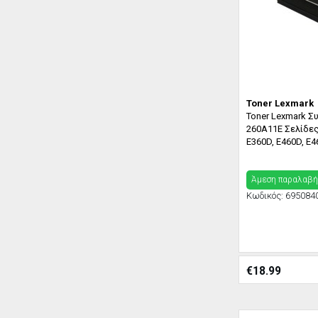
Toner Lexmark
Toner Lexmark Σ
260A11E Σελίδες:
E360D, E460D, E4
Άμεση παραλαβή
Κωδικός:
695084
€
18.99