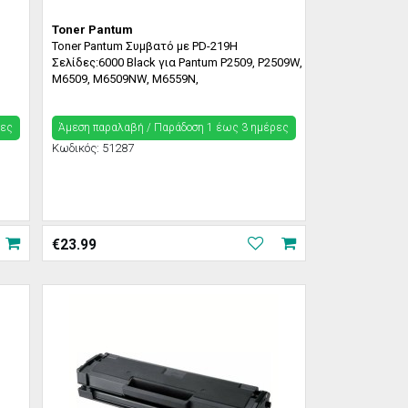
Toner Pantum
Toner Pantum Συμβατό με PD-219H
Σελίδες:6000 Black για Pantum P2509, P2509W,
M6509, M6509NW, M6559N,
ρες
Άμεση παραλαβή / Παράδoση 1 έως 3 ημέρες
Κωδικός:
51287
€
23.99