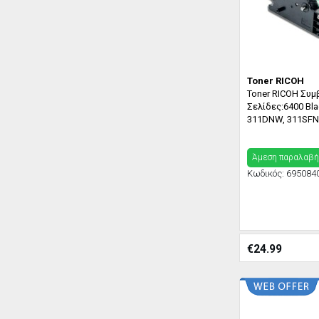
Toner RICOH
Toner RICOH Συμ
Σελίδες:6400 Bl
311DNW, 311SFN
Άμεση παραλαβή
Κωδικός:
695084
€
24.99