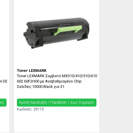
Toner LEXMARK
Toner LEXMARK Συμβατό MX310/410/510/610
N DE
602 60F2H00 με Αναβαθμισμένο Chip
Σελίδες:10000 Black για 31
ρες
Άμεση παραλαβή / Παράδoση 1 έως 3 ημέρες
Κωδικός:
29115