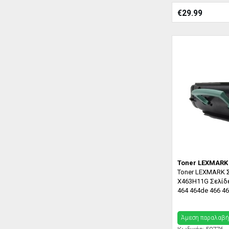
€
29.99
Toner LEXMARK
Toner LEXMARK Σ
X463H11G Σελίδε
464 464de 466 4
Άμεση παραλαβή