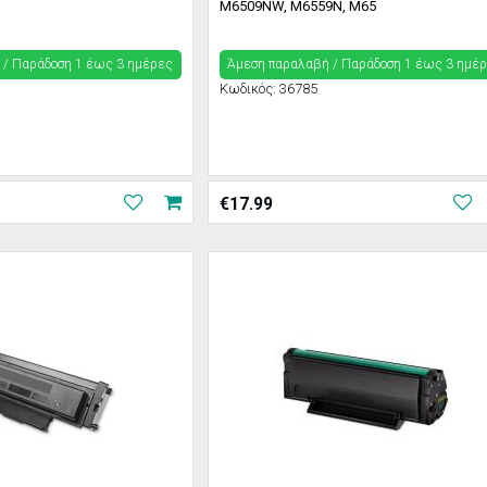
M6509NW, M6559N, M65
 / Παράδoση 1 έως 3 ημέρες
Άμεση παραλαβή / Παράδoση 1 έως 3 ημέ
Κωδικός:
36785
€
17.99