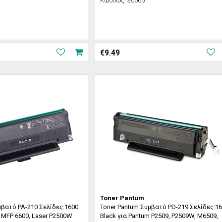
Κωδικός:
30565
€
9.49
Toner Pantum
μβατό PA-210 Σελίδες:1600
Toner Pantum Συμβατό PD-219 Σελίδες:1
m MFP 6600, Laser P2500W
Black για Pantum P2509, P2509W, M6509,