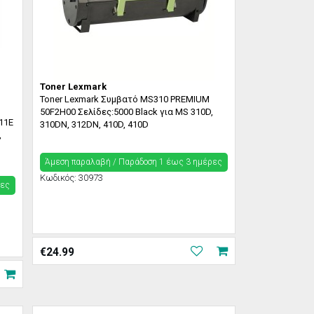
Toner Lexmark
Toner Lexmark Συμβατό MS310 PREMIUM
50F2H00 Σελίδες:5000 Black για MS 310D,
11E
310DN, 312DN, 410D, 410D
,
Άμεση παραλαβή / Παράδoση 1 έως 3 ημέρες
Κωδικός:
30973
ρες
€
24.99