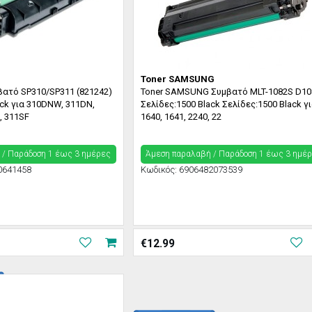
Toner SAMSUNG
βατό SP310/SP311 (821242)
Toner SAMSUNG Συμβατό MLT-1082S D10
ack για 310DNW, 311DN,
Σελίδες:1500 Black Σελίδες:1500 Black γ
, 311SF
1640, 1641, 2240, 22
 / Παράδoση 1 έως 3 ημέρες
Άμεση παραλαβή / Παράδoση 1 έως 3 ημέ
0641458
Κωδικός:
6906482073539
€
12.99