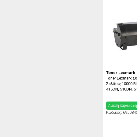
Toner Lexmark
Toner Lexmark Σ
Σελίδες:10000 Bl
415DN, 510DN, 
Άμεση παραλαβή
Κωδικός:
695084