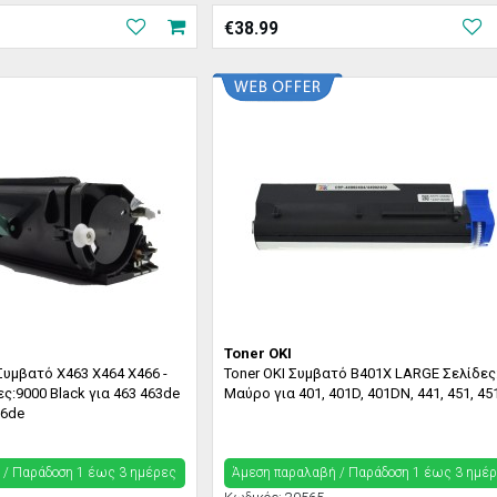
€
38.99
Toner OKI
υμβατό X463 X464 X466 -
Toner OKI Συμβατό B401X LARGE Σελίδες
ς:9000 Black για 463 463de
Μαύρο για 401, 401D, 401DN, 441, 451, 4
66de
 / Παράδoση 1 έως 3 ημέρες
Άμεση παραλαβή / Παράδoση 1 έως 3 ημέ