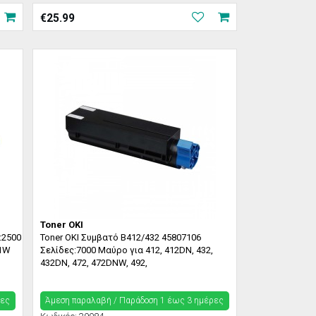
€
25.99
Toner OKI
:2500
Toner OKI Συμβατό B412/432 45807106
51W
Σελίδες:7000 Μαύρο για 412, 412DN, 432,
432DN, 472, 472DNW, 492,
ρες
Άμεση παραλαβή / Παράδoση 1 έως 3 ημέρες