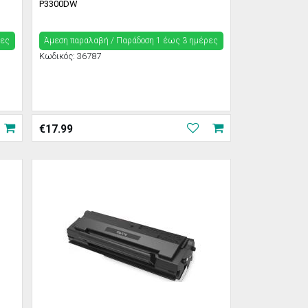
P3300DW
ρες
Άμεση παραλαβή / Παράδoση 1 έως 3 ημέρες
Κωδικός:
36787
€
17.99