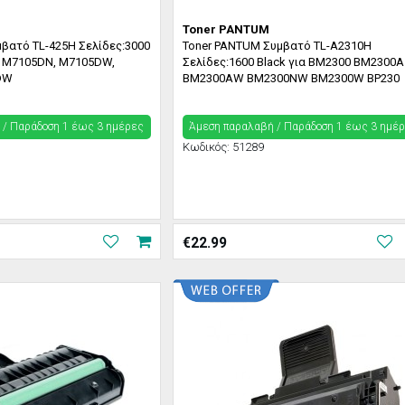
Toner PANTUM
μβατό TL-425H Σελίδες:3000
Toner PANTUM Συμβατό TL-A2310H
m M7105DN, M7105DW,
Σελίδες:1600 Black για BM2300 BM2300A
DW
BM2300AW BM2300NW BM2300W BP230
 / Παράδoση 1 έως 3 ημέρες
Άμεση παραλαβή / Παράδoση 1 έως 3 ημέ
Κωδικός:
51289
€
22.99