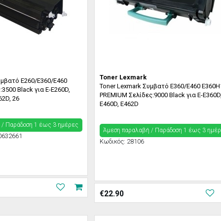
Toner Lexmark
υμβατό E260/E360/E460
Toner Lexmark Συμβατό E360/E460 E360H
3500 Black για E-E260D,
PREMIUM Σελίδες:9000 Black για E-E360D
62D, 26
E460D, E462D
 / Παράδoση 1 έως 3 ημέρες
Άμεση παραλαβή / Παράδoση 1 έως 3 ημέ
0632661
Κωδικός:
28106
€
22.90