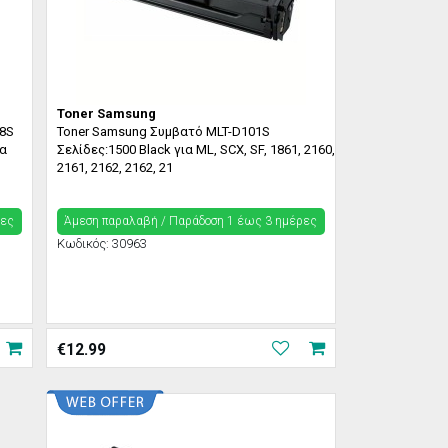
Toner Samsung
8S
Toner Samsung Συμβατό MLT-D101S
ια
Σελίδες:1500 Black για ML, SCX, SF, 1861, 2160,
2161, 2162, 2162, 21
ρες
Άμεση παραλαβή / Παράδoση 1 έως 3 ημέρες
Κωδικός:
30963
€
12.99