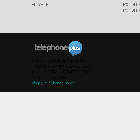
ΕΓΓΥΗΣΗ
ΤΡΟΠΟΙ Π
ΤΡΟΠΟΙ 
Λεωφόρος 62 Μαρτύρων 53
Ηράκλειο Κρήτης
Τ.
2810310009
Αριθμός Γ.Ε.ΜΗ.: 076427527000
A.Φ.Μ.: 047057056
shop@telephoneplus.gr