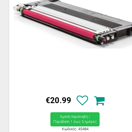
€20.99
Άμεση παραλαβή /
Παράδoση 1 έως 3 ημέρες
Κωδικός: 45484