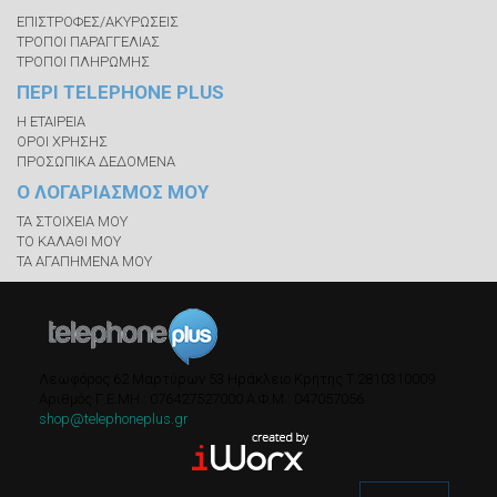
ΕΠΙΣΤΡΟΦΕΣ/ΑΚΥΡΩΣΕΙΣ
ΤΡΟΠΟΙ ΠΑΡΑΓΓΕΛΙΑΣ
ΤΡΟΠΟΙ ΠΛΗΡΩΜΗΣ
ΠΕΡΙ TELEPHONE PLUS
Η ΕΤΑΙΡΕΙΑ
ΟΡΟΙ ΧΡΗΣΗΣ
ΠΡΟΣΩΠΙΚΑ ΔΕΔΟΜΕΝΑ
Ο ΛΟΓΑΡΙΑΣΜΟΣ ΜΟΥ
ΤΑ ΣΤΟΙΧΕΙΑ ΜΟΥ
ΤΟ ΚΑΛΑΘΙ ΜΟΥ
ΤΑ ΑΓΑΠΗΜΕΝΑ ΜΟΥ
Λεωφόρος 62 Μαρτύρων 53
Ηράκλειο Κρήτης
Τ.
2810310009
Αριθμός Γ.Ε.ΜΗ.: 076427527000
A.Φ.Μ.: 047057056
shop@telephoneplus.gr