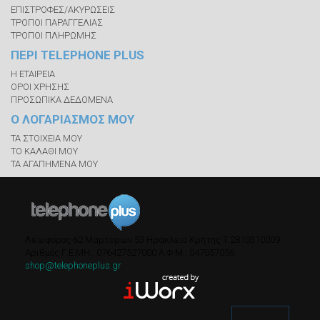
ΕΠΙΣΤΡΟΦΕΣ/ΑΚΥΡΩΣΕΙΣ
ΤΡΟΠΟΙ ΠΑΡΑΓΓΕΛΙΑΣ
ΤΡΟΠΟΙ ΠΛΗΡΩΜΗΣ
ΠΕΡΙ TELEPHONE PLUS
Η ΕΤΑΙΡΕΙΑ
ΟΡΟΙ ΧΡΗΣΗΣ
ΠΡΟΣΩΠΙΚΑ ΔΕΔΟΜΕΝΑ
Ο ΛΟΓΑΡΙΑΣΜΟΣ ΜΟΥ
ΤΑ ΣΤΟΙΧΕΙΑ ΜΟΥ
ΤΟ ΚΑΛΑΘΙ ΜΟΥ
ΤΑ ΑΓΑΠΗΜΕΝΑ ΜΟΥ
Λεωφόρος 62 Μαρτύρων 53
Ηράκλειο Κρήτης
Τ.
2810310009
Αριθμός Γ.Ε.ΜΗ.: 076427527000
A.Φ.Μ.: 047057056
shop@telephoneplus.gr