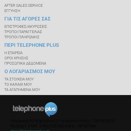
AFTER SALES SERVICE
ΕΓΓΥΗΣΗ
ΓΙΑ ΤΙΣ ΑΓΟΡΕΣ ΣΑΣ
ΕΠΙΣΤΡΟΦΕΣ/ΑΚΥΡΩΣΕΙΣ
ΤΡΟΠΟΙ ΠΑΡΑΓΓΕΛΙΑΣ
ΤΡΟΠΟΙ ΠΛΗΡΩΜΗΣ
ΠΕΡΙ TELEPHONE PLUS
Η ΕΤΑΙΡΕΙΑ
ΟΡΟΙ ΧΡΗΣΗΣ
ΠΡΟΣΩΠΙΚΑ ΔΕΔΟΜΕΝΑ
Ο ΛΟΓΑΡΙΑΣΜΟΣ ΜΟΥ
ΤΑ ΣΤΟΙΧΕΙΑ ΜΟΥ
ΤΟ ΚΑΛΑΘΙ ΜΟΥ
ΤΑ ΑΓΑΠΗΜΕΝΑ ΜΟΥ
Λεωφόρος 62 Μαρτύρων 53
Ηράκλειο Κρήτης
Τ.
2810310009
Αριθμός Γ.Ε.ΜΗ.: 076427527000
A.Φ.Μ.: 047057056