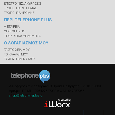
ΕΠΙΣΤΡΟΦΕΣ/ΑΚΥΡΩΣΕΙΣ
ΤΡΟΠΟΙ ΠΑΡΑΓΓΕΛΙΑΣ
ΤΡΟΠΟΙ ΠΛΗΡΩΜΗΣ
ΠΕΡΙ TELEPHONE PLUS
Η ΕΤΑΙΡΕΙΑ
ΟΡΟΙ ΧΡΗΣΗΣ
ΠΡΟΣΩΠΙΚΑ ΔΕΔΟΜΕΝΑ
Ο ΛΟΓΑΡΙΑΣΜΟΣ ΜΟΥ
ΤΑ ΣΤΟΙΧΕΙΑ ΜΟΥ
ΤΟ ΚΑΛΑΘΙ ΜΟΥ
ΤΑ ΑΓΑΠΗΜΕΝΑ ΜΟΥ
Λεωφόρος 62 Μαρτύρων 53
Ηράκλειο Κρήτης
Τ.
2810310009
Αριθμός Γ.Ε.ΜΗ.: 076427527000
A.Φ.Μ.: 047057056
shop@telephoneplus.gr