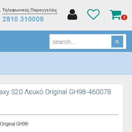
0
xy S20 Λευκό Original GH98-46007B
riginal GH98-