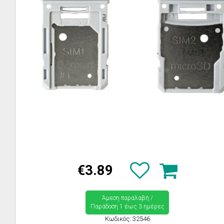
€3.89
Άμεση παραλαβή /
Παράδoση 1 έως 3 ημέρες
Κωδικός: 32546