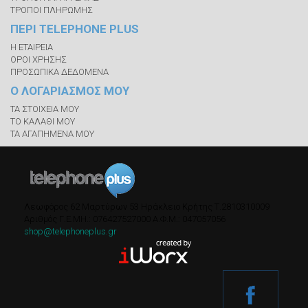
ΤΡΟΠΟΙ ΠΛΗΡΩΜΗΣ
ΠΕΡΙ TELEPHONE PLUS
Η ΕΤΑΙΡΕΙΑ
ΟΡΟΙ ΧΡΗΣΗΣ
ΠΡΟΣΩΠΙΚΑ ΔΕΔΟΜΕΝΑ
Ο ΛΟΓΑΡΙΑΣΜΟΣ ΜΟΥ
ΤΑ ΣΤΟΙΧΕΙΑ ΜΟΥ
ΤΟ ΚΑΛΑΘΙ ΜΟΥ
ΤΑ ΑΓΑΠΗΜΕΝΑ ΜΟΥ
Λεωφόρος 62 Μαρτύρων 53
Ηράκλειο Κρήτης
Τ.
2810310009
Αριθμός Γ.Ε.ΜΗ.: 076427527000
A.Φ.Μ.: 047057056
shop@telephoneplus.gr