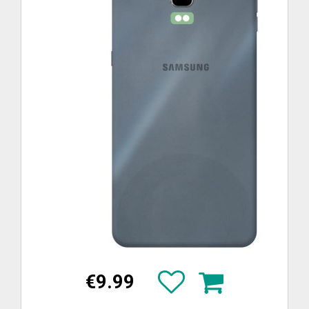
€9.99