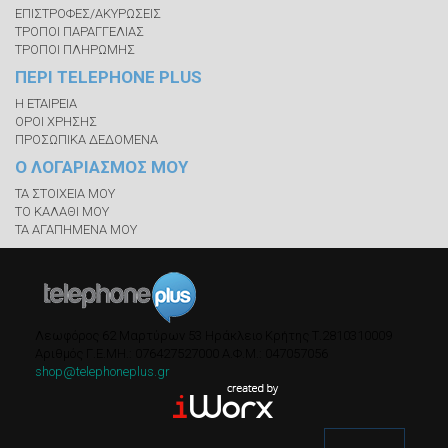
ΕΠΙΣΤΡΟΦΕΣ/ΑΚΥΡΩΣΕΙΣ
ΤΡΟΠΟΙ ΠΑΡΑΓΓΕΛΙΑΣ
ΤΡΟΠΟΙ ΠΛΗΡΩΜΗΣ
ΠΕΡΙ TELEPHONE PLUS
Η ΕΤΑΙΡΕΙΑ
ΟΡΟΙ ΧΡΗΣΗΣ
ΠΡΟΣΩΠΙΚΑ ΔΕΔΟΜΕΝΑ
Ο ΛΟΓΑΡΙΑΣΜΟΣ ΜΟΥ
ΤΑ ΣΤΟΙΧΕΙΑ ΜΟΥ
ΤΟ ΚΑΛΑΘΙ ΜΟΥ
ΤΑ ΑΓΑΠΗΜΕΝΑ ΜΟΥ
Λεωφόρος 62 Μαρτύρων 53
Ηράκλειο Κρήτης
Τ.
2810310009
Αριθμός Γ.Ε.ΜΗ.: 076427527000
A.Φ.Μ.: 047057056
shop@telephoneplus.gr