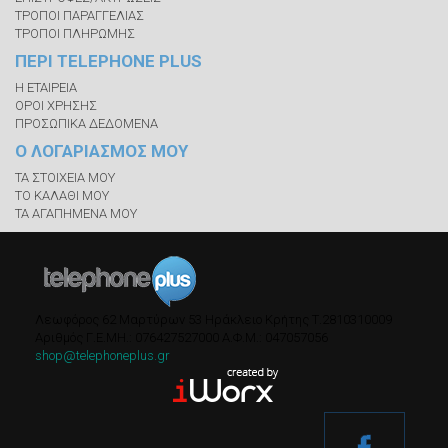
ΤΡΟΠΟΙ ΠΑΡΑΓΓΕΛΙΑΣ
ΤΡΟΠΟΙ ΠΛΗΡΩΜΗΣ
ΠΕΡΙ TELEPHONE PLUS
Η ΕΤΑΙΡΕΙΑ
ΟΡΟΙ ΧΡΗΣΗΣ
ΠΡΟΣΩΠΙΚΑ ΔΕΔΟΜΕΝΑ
Ο ΛΟΓΑΡΙΑΣΜΟΣ ΜΟΥ
ΤΑ ΣΤΟΙΧΕΙΑ ΜΟΥ
ΤΟ ΚΑΛΑΘΙ ΜΟΥ
ΤΑ ΑΓΑΠΗΜΕΝΑ ΜΟΥ
Λεωφόρος 62 Μαρτύρων 53
Ηράκλειο Κρήτης
Τ.
2810310009
Αριθμός Γ.Ε.ΜΗ.: 076427527000
A.Φ.Μ.: 047057056
shop@telephoneplus.gr