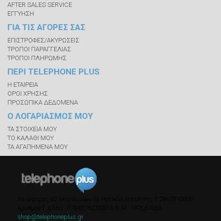
AFTER SALES SERVICE
ΕΓΓΥΗΣΗ
ΓΙΑ ΤΙΣ ΑΓΟΡΕΣ ΣΑΣ
ΕΠΙΣΤΡΟΦΕΣ/ΑΚΥΡΩΣΕΙΣ
ΤΡΟΠΟΙ ΠΑΡΑΓΓΕΛΙΑΣ
ΤΡΟΠΟΙ ΠΛΗΡΩΜΗΣ
ΠΕΡΙ TELEPHONE PLUS
Η ΕΤΑΙΡΕΙΑ
ΟΡΟΙ ΧΡΗΣΗΣ
ΠΡΟΣΩΠΙΚΑ ΔΕΔΟΜΕΝΑ
Ο ΛΟΓΑΡΙΑΣΜΟΣ ΜΟΥ
ΤΑ ΣΤΟΙΧΕΙΑ ΜΟΥ
ΤΟ ΚΑΛΑΘΙ ΜΟΥ
ΤΑ ΑΓΑΠΗΜΕΝΑ ΜΟΥ
Λεωφόρος 62 Μαρτύρων 53
Ηράκλειο Κρήτης
Τ.
2810310009
Αριθμός Γ.Ε.ΜΗ.: 076427527000
A.Φ.Μ.: 047057056
shop@telephoneplus.gr