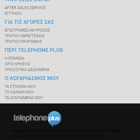
AFTER SALES SERVICE
ΕΓΓΥΗΣΗ
ΓΙΑ ΤΙΣ ΑΓΟΡΕΣ ΣΑΣ
ΕΠΙΣΤΡΟΦΕΣ/ΑΚΥΡΩΣΕΙΣ
ΤΡΟΠΟΙ ΠΑΡΑΓΓΕΛΙΑΣ
ΤΡΟΠΟΙ ΠΛΗΡΩΜΗΣ
ΠΕΡΙ TELEPHONE PLUS
Η ΕΤΑΙΡΕΙΑ
ΟΡΟΙ ΧΡΗΣΗΣ
ΠΡΟΣΩΠΙΚΑ ΔΕΔΟΜΕΝΑ
Ο ΛΟΓΑΡΙΑΣΜΟΣ ΜΟΥ
ΤΑ ΣΤΟΙΧΕΙΑ ΜΟΥ
ΤΟ ΚΑΛΑΘΙ ΜΟΥ
ΤΑ ΑΓΑΠΗΜΕΝΑ ΜΟΥ
Λεωφόρος 62 Μαρτύρων 53
Ηράκλειο Κρήτης
Τ.
2810310009
Αριθμός Γ.Ε.ΜΗ.: 076427527000
A.Φ.Μ.: 047057056