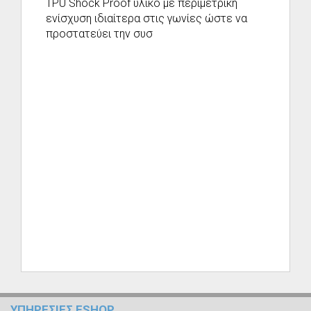
TPU Shock Proof υλικό με περιμετρική
ενίσχυση ιδιαίτερα στις γωνίες ώστε να
προστατεύει την συσ
ΥΠΗΡΕΣΙΕΣ ESHOP