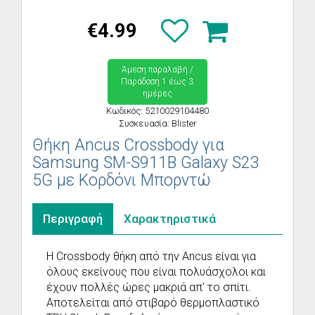
€4.99
Άμεση παραλαβή /
Παράδoση 1 έως 3
ημέρες
Κωδικός: 5210029104480
Συσκευασία: Blister
Θήκη Ancus Crossbody για
Samsung SM-S911B Galaxy S23
5G με Κορδόνι Μπορντώ
Περιγραφή
Χαρακτηριστικά
Η Crossbody θήκη από την Ancus είναι για
όλους εκείνους που είναι πολυάσχολοι και
έχουν πολλές ώρες μακριά απ' το σπίτι.
Αποτελείται από στιβαρό θερμοπλαστικό