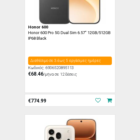
Honor 600
Honor 600 Pro 5G Dual Sim 6.57" 12GB/512GB
IP68 Black
Διαθέσιμο σε 3 έως 5 εργάσιμες ημέρες
Κωδικός:
6936520895113
€68.46
/μήνα σε 12 δόσεις
€
774.99