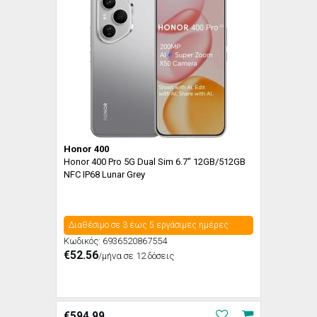
Honor 400
Honor 400 Pro 5G Dual Sim 6.7" 12GB/512GB
NFC IP68 Lunar Grey
Διαθέσιμο σε 3 έως 5 εργάσιμες ημέρες
Κωδικός:
6936520867554
€52.56
/μήνα σε 12 δόσεις
€
594.99