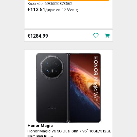
Κωδικός:
6936520873562
€113.51
/μήνα σε 12 δόσεις
€
1284.99
Honor Magic
Honor Magic V6 5G Dual Sim 7.95" 16GB/512GB
NFC IP68 Black