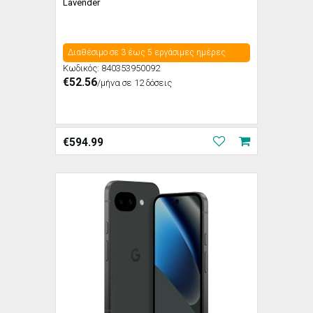
Lavender
Διαθέσιμο σε 3 έως 5 εργάσιμες ημέρες
Κωδικός:
840353950092
€52.56
/μήνα σε 12 δόσεις
€
594.99