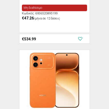
Μη διαθέσιμο
Κωδικός:
6936520895199
€47.26
/μήνα σε 12 δόσεις
€
534.99