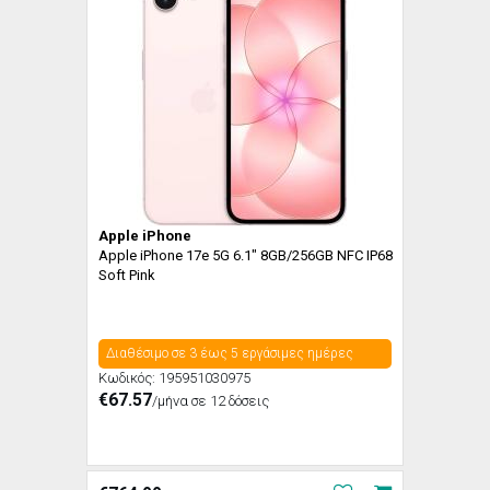
Apple iPhone
Apple iPhone 17e 5G 6.1" 8GB/256GB NFC IP68
Soft Pink
Διαθέσιμο σε 3 έως 5 εργάσιμες ημέρες
Κωδικός:
195951030975
€67.57
/μήνα σε 12 δόσεις