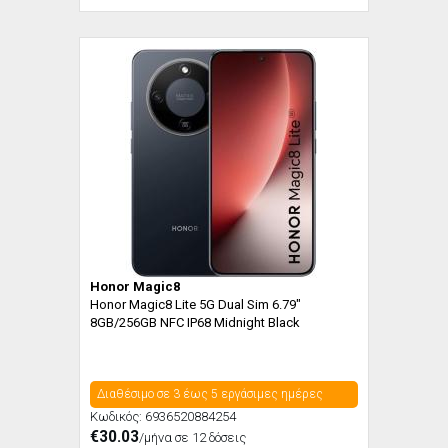
Honor Magic8
Honor Magic8 Lite 5G Dual Sim 6.79"
8GB/256GB NFC IP68 Midnight Black
Διαθέσιμο σε 3 έως 5 εργάσιμες ημέρες
Κωδικός:
6936520884254
€30.03
/μήνα σε 12 δόσεις