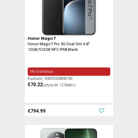
Honor Magic7
Honor Magic7 Pro 5G Dual Sim 6.8"
12GB/512GB NFC IP68 Black
Μη διαθέσιμο
Κωδικός:
6936520858743
€70.22
/μήνα σε 12 δόσεις
€
794.99