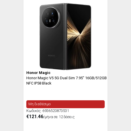
Honor Magic
Honor Magic V5 5G Dual Sim 7.95" 16GB/512GB
NFC IP58 Black
Μη διαθέσιμο
Κωδικός:
6936520873531
€121.46
/μήνα σε 12 δόσεις