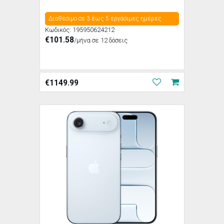
Διαθέσιμο σε 3 έως 5 εργάσιμες ημέρες
Κωδικός:
195950624212
€101.58
/μήνα σε 12 δόσεις
€
1149.99