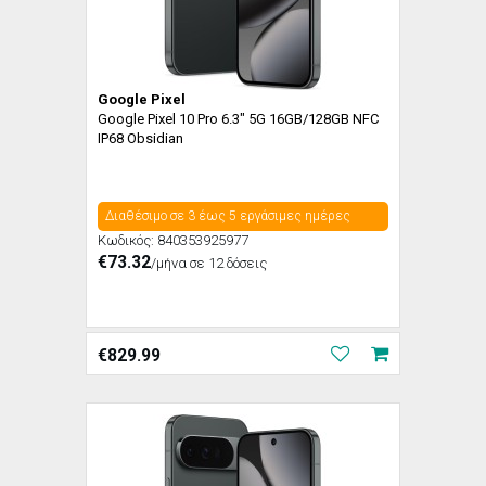
Google Pixel
Google Pixel 10 Pro 6.3" 5G 16GB/128GB NFC
IP68 Obsidian
Διαθέσιμο σε 3 έως 5 εργάσιμες ημέρες
Κωδικός:
840353925977
€73.32
/μήνα σε 12 δόσεις
€
829.99