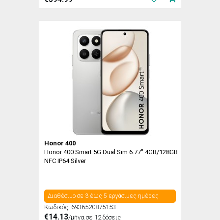
Honor 400
Honor 400 Smart 5G Dual Sim 6.77" 4GB/128GB
NFC IP64 Silver
Διαθέσιμο σε 3 έως 5 εργάσιμες ημέρες
Κωδικός:
6936520875153
€14.13
/μήνα σε 12 δόσεις