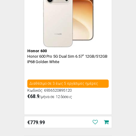
Honor 600
Honor 600 Pro 5G Dual Sim 6.57" 12GB/512GB
IP68 Golden White
Διαθέσιμο σε 3 έως 5 εργάσιμες ημέρες
Κωδικός:
6936520895120
€68.9
/μήνα σε 12 δόσεις
€
779.99