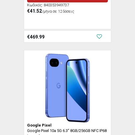
Κωδικός:
840353949737
€41.52
/μήνα σε 12 δόσεις
€
469.99
Google Pixel
Google Pixel 10a 5G 6.3" 8GB/256GB NFC IP68