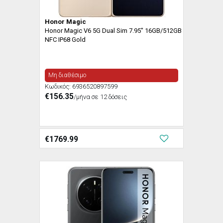
Honor Magic
Honor Magic V6 5G Dual Sim 7.95" 16GB/512GB
NFC IP68 Gold
Μη διαθέσιμο
Κωδικός:
6936520897599
€156.35
/μήνα σε 12 δόσεις
€
1769.99