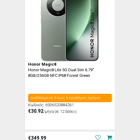
Honor Magic8
Honor Magic8 Lite 5G Dual Sim 6.79"
8GB/256GB NFC IP68 Forest Green
Διαθέσιμο σε 3 έως 5 εργάσιμες ημέρες
Κωδικός:
6936520884261
€30.92
/μήνα σε 12 δόσεις
€
349.99