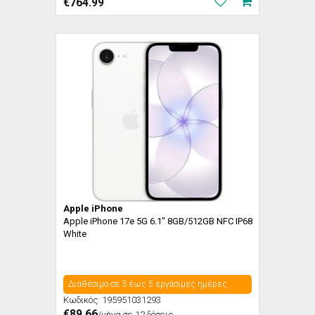
€
764.99
Apple iPhone
Apple iPhone 17e 5G 6.1" 8GB/512GB NFC IP68
White
Διαθέσιμο σε 3 έως 5 εργάσιμες ημέρες
Κωδικός:
195951031293
€89.66
/μήνα σε 12 δόσεις