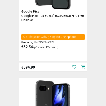
Google Pixel
Google Pixel 10a 5G 6.3" 8GB/256GB NFC IP68
Obsidian
Διαθέσιμο σε 3 έως 5 εργάσιμες ημέρες
Κωδικός:
840353949973
€52.56
/μήνα σε 12 δόσεις
€
594.99