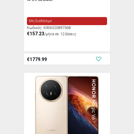
Μη διαθέσιμο
Κωδικός:
6936520897568
€157.23
/μήνα σε 12 δόσεις
€
1779.99