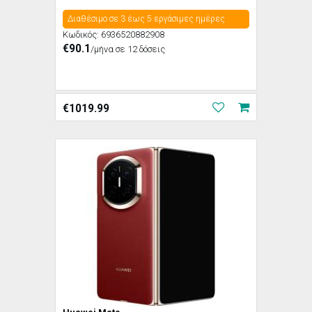
Διαθέσιμο σε 3 έως 5 εργάσιμες ημέρες
Κωδικός:
6936520882908
€90.1
/μήνα σε 12 δόσεις
€
1019.99