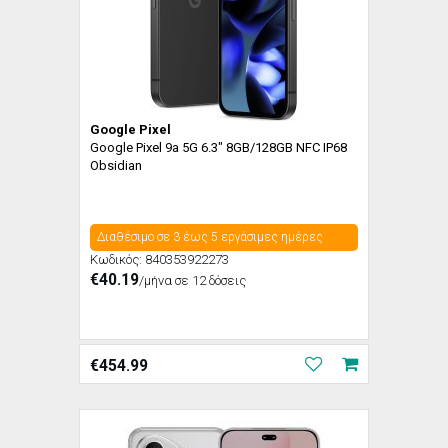
Google Pixel
Google Pixel 9a 5G 6.3" 8GB/128GB NFC IP68
Obsidian
Διαθέσιμο σε 3 έως 5 εργάσιμες ημέρες
Κωδικός:
840353922273
€40.19
/μήνα σε 12 δόσεις
€
454.99