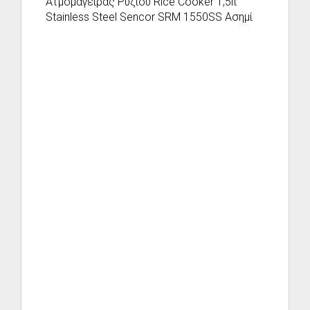
Ατμομάγειρας Ρυζιού Rice Cooker 1,5lt
Stainless Steel Sencor SRM 1550SS Ασημί