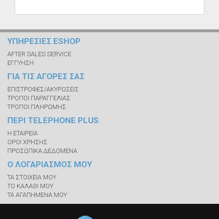
ΥΠΗΡΕΣΙΕΣ ESHOP
AFTER SALES SERVICE
ΕΓΓΥΗΣΗ
ΓΙΑ ΤΙΣ ΑΓΟΡΕΣ ΣΑΣ
ΕΠΙΣΤΡΟΦΕΣ/ΑΚΥΡΩΣΕΙΣ
ΤΡΟΠΟΙ ΠΑΡΑΓΓΕΛΙΑΣ
ΤΡΟΠΟΙ ΠΛΗΡΩΜΗΣ
ΠΕΡΙ TELEPHONE PLUS
Η ΕΤΑΙΡΕΙΑ
ΟΡΟΙ ΧΡΗΣΗΣ
ΠΡΟΣΩΠΙΚΑ ΔΕΔΟΜΕΝΑ
Ο ΛΟΓΑΡΙΑΣΜΟΣ ΜΟΥ
ΤΑ ΣΤΟΙΧΕΙΑ ΜΟΥ
ΤΟ ΚΑΛΑΘΙ ΜΟΥ
ΤΑ ΑΓΑΠΗΜΕΝΑ ΜΟΥ