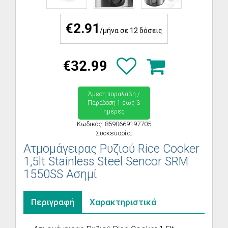
€2.91
/μήνα σε 12 δόσεις
€32.99
Άμεση παραλαβή /
Παράδoση 1 έως 3
ημέρες
Κωδικός: 8590669197705
Συσκευασία:
Ατμομάγειρας Ρυζιού Rice Cooker
1,5lt Stainless Steel Sencor SRM
1550SS Ασημί
Περιγραφή
Χαρακτηριστικά