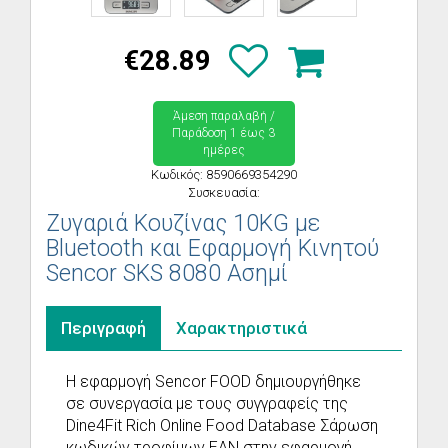
€28.89
Άμεση παραλαβή /
Παράδoση 1 έως 3
ημέρες
Κωδικός: 8590669354290
Συσκευασία:
Ζυγαριά Κουζίνας 10KG με
Bluetooth και Εφαρμογή Κινητού
Sencor SKS 8080 Ασημί
Περιγραφή
Χαρακτηριστικά
Η εφαρμογή Sencor FOOD δημιουργήθηκε
σε συνεργασία με τους συγγραφείς της
Dine4Fit Rich Online Food Database Σάρωση
κωδικών τροφίμων EAN στην εφαρμογή