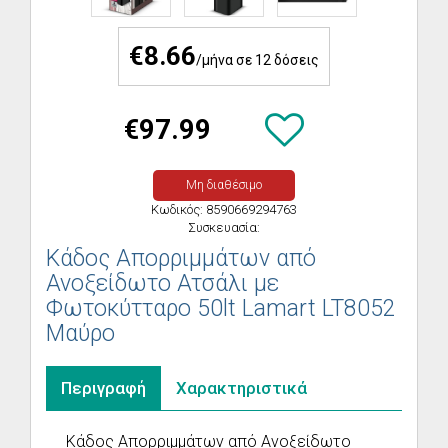
€8.66
/μήνα σε 12 δόσεις
€97.99
Μη διαθέσιμο
Κωδικός: 8590669294763
Συσκευασία:
Κάδος Απορριμμάτων από
Ανοξείδωτο Ατσάλι με
Φωτοκύτταρο 50lt Lamart LT8052
Μαύρο
Περιγραφή
Χαρακτηριστικά
Κάδος Απορριμμάτων από Ανοξείδωτο