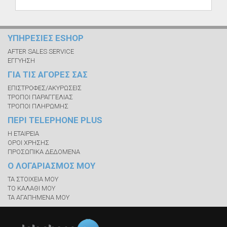
ΥΠΗΡΕΣΙΕΣ ESHOP
AFTER SALES SERVICE
ΕΓΓΥΗΣΗ
ΓΙΑ ΤΙΣ ΑΓΟΡΕΣ ΣΑΣ
ΕΠΙΣΤΡΟΦΕΣ/ΑΚΥΡΩΣΕΙΣ
ΤΡΟΠΟΙ ΠΑΡΑΓΓΕΛΙΑΣ
ΤΡΟΠΟΙ ΠΛΗΡΩΜΗΣ
ΠΕΡΙ TELEPHONE PLUS
Η ΕΤΑΙΡΕΙΑ
ΟΡΟΙ ΧΡΗΣΗΣ
ΠΡΟΣΩΠΙΚΑ ΔΕΔΟΜΕΝΑ
Ο ΛΟΓΑΡΙΑΣΜΟΣ ΜΟΥ
ΤΑ ΣΤΟΙΧΕΙΑ ΜΟΥ
ΤΟ ΚΑΛΑΘΙ ΜΟΥ
ΤΑ ΑΓΑΠΗΜΕΝΑ ΜΟΥ