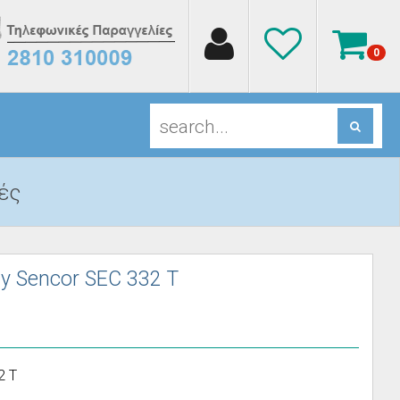
0
ές
y Sencor SEC 332 T
2 T