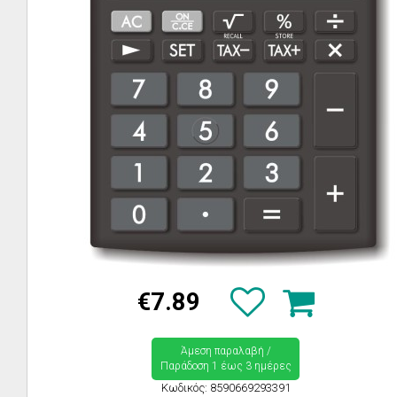
€7.89
Άμεση παραλαβή /
Παράδoση 1 έως 3 ημέρες
Κωδικός: 8590669293391