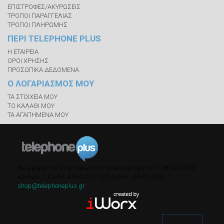
ΕΠΙΣΤΡΟΦΕΣ/ΑΚΥΡΩΣΕΙΣ
ΤΡΟΠΟΙ ΠΑΡΑΓΓΕΛΙΑΣ
ΤΡΟΠΟΙ ΠΛΗΡΩΜΗΣ
ΠΕΡΙ TELEPHONE PLUS
Η ΕΤΑΙΡΕΙΑ
ΟΡΟΙ ΧΡΗΣΗΣ
ΠΡΟΣΩΠΙΚΑ ΔΕΔΟΜΕΝΑ
Ο ΛΟΓΑΡΙΑΣΜΟΣ ΜΟΥ
ΤΑ ΣΤΟΙΧΕΙΑ ΜΟΥ
ΤΟ ΚΑΛΑΘΙ ΜΟΥ
ΤΑ ΑΓΑΠΗΜΕΝΑ ΜΟΥ
Λεωφόρος 62 Μαρτύρων 53
Ηράκλειο Κρήτης
Τ.
2810310009
Αριθμός Γ.Ε.ΜΗ.: 076427527000
A.Φ.Μ.: 047057056
shop@telephoneplus.gr