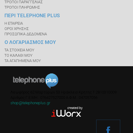
ΤΡΟΠΟΙ ΠΑΡΑΓΓΕΛΙΑΣ
ΤΡΟΠΟΙ ΠΛΗΡΩΜΗΣ
ΠΕΡΙ TELEPHONE PLUS
Η ΕΤΑΙΡΕΙΑ
ΟΡΟΙ ΧΡΗΣΗΣ
ΠΡΟΣΩΠΙΚΑ ΔΕΔΟΜΕΝΑ
Ο ΛΟΓΑΡΙΑΣΜΟΣ ΜΟΥ
ΤΑ ΣΤΟΙΧΕΙΑ ΜΟΥ
ΤΟ ΚΑΛΑΘΙ ΜΟΥ
ΤΑ ΑΓΑΠΗΜΕΝΑ ΜΟΥ
Λεωφόρος 62 Μαρτύρων 53
Ηράκλειο Κρήτης
Τ.
2810310009
Αριθμός Γ.Ε.ΜΗ.: 076427527000
A.Φ.Μ.: 047057056
shop@telephoneplus.gr