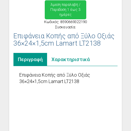
Άμεση παραλαβή /
Παράδoση 1 έως 3
ημέρες
Κωδικός: 8590669322190
Συσκευασία:
Επιφάνεια Κοπής από Ξύλο Οξιάς
36×24×1,5cm Lamart LT2138
Περιγραφή
Χαρακτηριστικά
Επιφάνεια Κοπής από Ξύλο Οξιάς
36×24×1,5cm Lamart LT2138