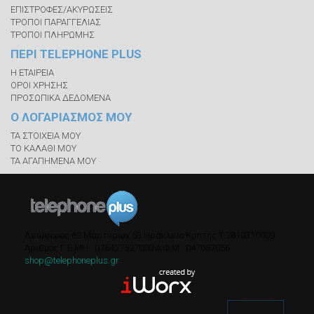
ΕΠΙΣΤΡΟΦΕΣ/ΑΚΥΡΩΣΕΙΣ
ΤΡΟΠΟΙ ΠΑΡΑΓΓΕΛΙΑΣ
ΤΡΟΠΟΙ ΠΛΗΡΩΜΗΣ
ΠΕΡΙ TELEPHONE PLUS
Η ΕΤΑΙΡΕΙΑ
ΟΡΟΙ ΧΡΗΣΗΣ
ΠΡΟΣΩΠΙΚΑ ΔΕΔΟΜΕΝΑ
Ο ΛΟΓΑΡΙΑΣΜΟΣ ΜΟΥ
ΤΑ ΣΤΟΙΧΕΙΑ ΜΟΥ
ΤΟ ΚΑΛΑΘΙ ΜΟΥ
ΤΑ ΑΓΑΠΗΜΕΝΑ ΜΟΥ
Λεωφόρος 62 Μαρτύρων 53
Ηράκλειο Κρήτης
Τ.
2810310009
Αριθμός Γ.Ε.ΜΗ.: 076427527000
A.Φ.Μ.: 047057056
shop@telephoneplus.gr