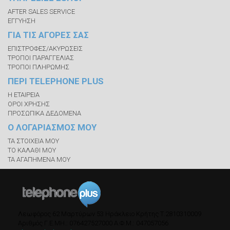
AFTER SALES SERVICE
ΕΓΓΥΗΣΗ
ΓΙΑ ΤΙΣ ΑΓΟΡΕΣ ΣΑΣ
ΕΠΙΣΤΡΟΦΕΣ/ΑΚΥΡΩΣΕΙΣ
ΤΡΟΠΟΙ ΠΑΡΑΓΓΕΛΙΑΣ
ΤΡΟΠΟΙ ΠΛΗΡΩΜΗΣ
ΠΕΡΙ TELEPHONE PLUS
Η ΕΤΑΙΡΕΙΑ
ΟΡΟΙ ΧΡΗΣΗΣ
ΠΡΟΣΩΠΙΚΑ ΔΕΔΟΜΕΝΑ
Ο ΛΟΓΑΡΙΑΣΜΟΣ ΜΟΥ
ΤΑ ΣΤΟΙΧΕΙΑ ΜΟΥ
ΤΟ ΚΑΛΑΘΙ ΜΟΥ
ΤΑ ΑΓΑΠΗΜΕΝΑ ΜΟΥ
Λεωφόρος 62 Μαρτύρων 53
Ηράκλειο Κρήτης
Τ.
2810310009
Αριθμός Γ.Ε.ΜΗ.: 076427527000
A.Φ.Μ.: 047057056