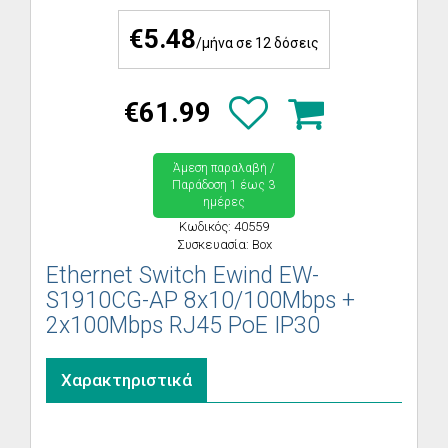
€5.48
/μήνα σε 12 δόσεις
€61.99
Άμεση παραλαβή /
Παράδoση 1 έως 3
ημέρες
Κωδικός: 40559
Συσκευασία: Box
Ethernet Switch Ewind EW-
S1910CG-AP 8x10/100Mbps +
2x100Mbps RJ45 PoE IP30
Χαρακτηριστικά