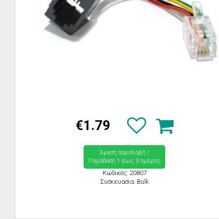
€1.79
Άμεση παραλαβή /
Παράδoση 1 έως 3 ημέρες
Κωδικός: 20807
Συσκευασία: Bulk