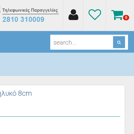
0
ηλυκό 8cm