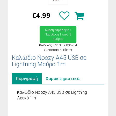
€4.99
Άμεση παραλαβή /
Παράδoση 1 έως 3
ημέρες
Κωδικός: 5210306006254
Συσκευασία: Blister
Καλώδιο Noozy A45 USB σε
Lightning Μαύρο 1m
Περιγραφή
Χαρακτηριστικά
Καλώδιο Noozy A45 USB σε Lightning
Λευκό 1m