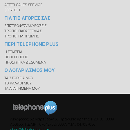
AFTER SALES SERVICE
ΕΓΓΥΗΣΗ
ΓΙΑ ΤΙΣ ΑΓΟΡΕΣ ΣΑΣ
ΕΠΙΣΤΡΟΦΕΣ/ΑΚΥΡΩΣΕΙΣ
ΤΡΟΠΟΙ ΠΑΡΑΓΓΕΛΙΑΣ
ΤΡΟΠΟΙ ΠΛΗΡΩΜΗΣ
ΠΕΡΙ TELEPHONE PLUS
Η ΕΤΑΙΡΕΙΑ
ΟΡΟΙ ΧΡΗΣΗΣ
ΠΡΟΣΩΠΙΚΑ ΔΕΔΟΜΕΝΑ
Ο ΛΟΓΑΡΙΑΣΜΟΣ ΜΟΥ
ΤΑ ΣΤΟΙΧΕΙΑ ΜΟΥ
ΤΟ ΚΑΛΑΘΙ ΜΟΥ
ΤΑ ΑΓΑΠΗΜΕΝΑ ΜΟΥ
Λεωφόρος 62 Μαρτύρων 53
Ηράκλειο Κρήτης
Τ.
2810310009
Αριθμός Γ.Ε.ΜΗ.: 076427527000
A.Φ.Μ.: 047057056
shop@telephoneplus.gr