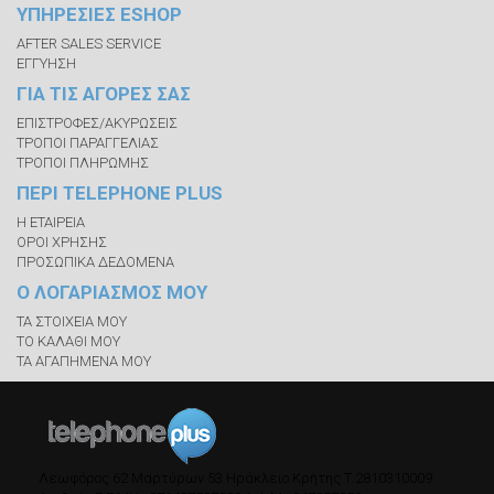
ΥΠΗΡΕΣΙΕΣ ESHOP
AFTER SALES SERVICE
ΕΓΓΥΗΣΗ
ΓΙΑ ΤΙΣ ΑΓΟΡΕΣ ΣΑΣ
ΕΠΙΣΤΡΟΦΕΣ/ΑΚΥΡΩΣΕΙΣ
ΤΡΟΠΟΙ ΠΑΡΑΓΓΕΛΙΑΣ
ΤΡΟΠΟΙ ΠΛΗΡΩΜΗΣ
ΠΕΡΙ TELEPHONE PLUS
Η ΕΤΑΙΡΕΙΑ
ΟΡΟΙ ΧΡΗΣΗΣ
ΠΡΟΣΩΠΙΚΑ ΔΕΔΟΜΕΝΑ
Ο ΛΟΓΑΡΙΑΣΜΟΣ ΜΟΥ
ΤΑ ΣΤΟΙΧΕΙΑ ΜΟΥ
ΤΟ ΚΑΛΑΘΙ ΜΟΥ
ΤΑ ΑΓΑΠΗΜΕΝΑ ΜΟΥ
Λεωφόρος 62 Μαρτύρων 53
Ηράκλειο Κρήτης
Τ.
2810310009