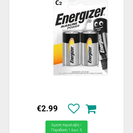
€2.99
Άμεση παραλαβή /
Παράδoση 1 έως 3