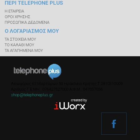
ΠΕΡΙ TELEPHONE PLUS
Η ΕΤΑΙΡΕΙΑ
ΟΡΟΙ ΧΡΗΣΗΣ
ΠΡΟΣΩΠΙΚΑ ΔΕΔΟΜΕΝΑ
Ο ΛΟΓΑΡΙΑΣΜΟΣ ΜΟΥ
ΤΑ ΣΤΟΙΧΕΙΑ ΜΟΥ
ΤΟ ΚΑΛΑΘΙ ΜΟΥ
ΤΑ ΑΓΑΠΗΜΕΝΑ ΜΟΥ
Λεωφόρος 62 Μαρτύρων 53
Ηράκλειο Κρήτης
Τ.
2810310009
Αριθμός Γ.Ε.ΜΗ.: 076427527000
A.Φ.Μ.: 047057056
shop@telephoneplus.gr