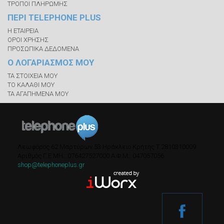
ΤΡΟΠΟΙ ΠΛΗΡΩΜΗΣ
ΠΕΡΙ TELEPHONE PLUS
Η ΕΤΑΙΡΕΙΑ
ΟΡΟΙ ΧΡΗΣΗΣ
ΠΡΟΣΩΠΙΚΑ ΔΕΔΟΜΕΝΑ
Ο ΛΟΓΑΡΙΑΣΜΟΣ ΜΟΥ
ΤΑ ΣΤΟΙΧΕΙΑ ΜΟΥ
ΤΟ ΚΑΛΑΘΙ ΜΟΥ
ΤΑ ΑΓΑΠΗΜΕΝΑ ΜΟΥ
Λεωφόρος 62 Μαρτύρων 53
Ηράκλειο Κρήτης
Τ.
2810310009
Αριθμός Γ.Ε.ΜΗ.: 076427527000
A.Φ.Μ.: 047057056
shop@telephoneplus.gr